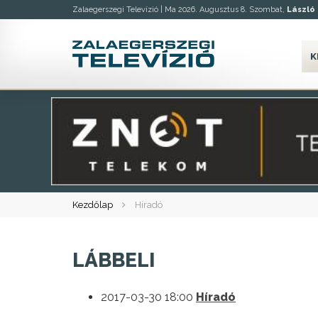
Zalaegerszegi Televízió |
Ma 2026. Augusztus 8. Szombat,
László
K
Kezdőlap
Híradó
LÁBBELI
2017-03-30 18:00
Híradó