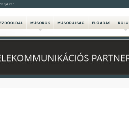
napja van.
EZDŐOLDAL
MŰSOROK
MŰSORÚJSÁG
ÉLŐ ADÁS
RÓLU