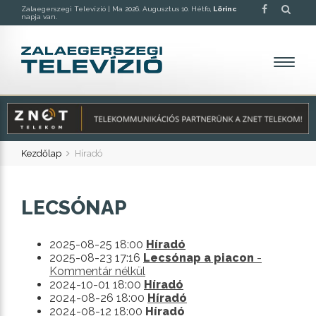
Zalaegerszegi Televízió |
Ma 2026. Augusztus 10. Hétfo,
Lörinc
napja van.
Kezdőlap
Híradó
LECSÓNAP
2025-08-25 18:00
Híradó
2025-08-23 17:16
Lecsónap a piacon
-
Kommentár nélkül
2024-10-01 18:00
Híradó
2024-08-26 18:00
Híradó
2024-08-12 18:00
Híradó