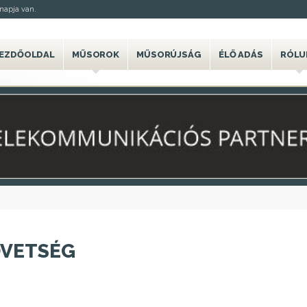
napja van.
EZDŐOLDAL
MŰSOROK
MŰSORÚJSÁG
ÉLŐ ADÁS
RÓLU
ÖVETSÉG