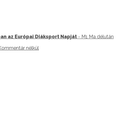
an az Európai Diáksport Napját
- M1 Ma délután
Kommentár nélkül