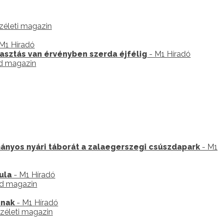
zéleti magazin
M1 Híradó
sztás van érvényben szerda éjfélig
- M1 Híradó
d magazin
nyos nyári táborát a zalaegerszegi csúszdapark
- M1
ula
- M1 Híradó
d magazin
nnak
- M1 Híradó
zéleti magazin