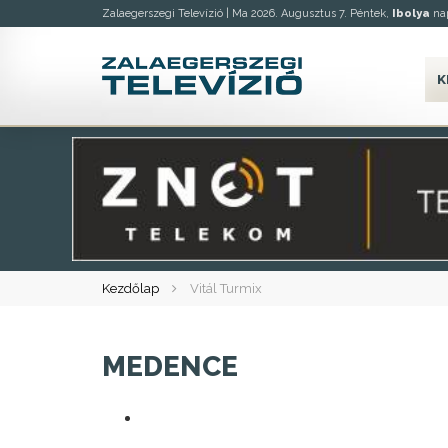
Zalaegerszegi Televízió |
Ma 2026. Augusztus 7. Péntek,
Ibolya
nap
K
Kezdőlap
Vitál Turmix
MEDENCE