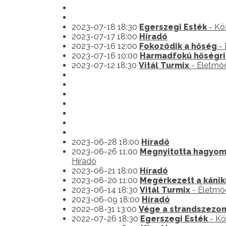
2023-07-18 18:30
Egerszegi Esték
- Kö
2023-07-17 18:00
Híradó
2023-07-16 12:00
Fokozódik a hőség
- 
2023-07-16 10:00
Harmadfokú hőségria
2023-07-12 18:30
Vitál Turmix
- Életmó
2023-06-28 18:00
Híradó
2023-06-26 11:00
Megnyitotta hagyomá
Híradó
2023-06-21 18:00
Híradó
2023-06-20 11:00
Megérkezett a kánik
2023-06-14 18:30
Vitál Turmix
- Életmó
2023-06-09 18:00
Híradó
2022-08-31 13:00
Vége a strandszezo
2022-07-26 18:30
Egerszegi Esték
- Kö