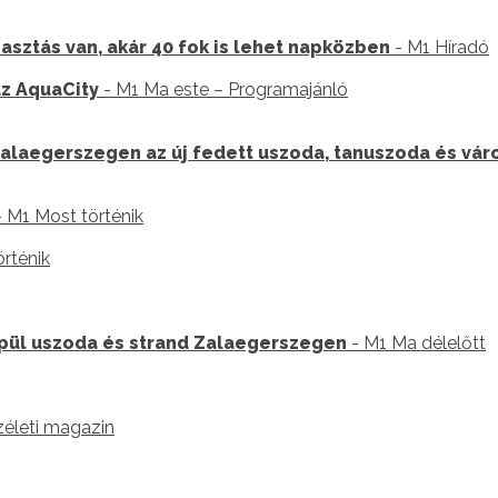
sztás van, akár 40 fok is lehet napközben
- M1 Híradó
az AquaCity
- M1 Ma este – Programajánló
alaegerszegen az új fedett uszoda, tanuszoda és vár
 M1 Most történik
rténik
 épül uszoda és strand Zalaegerszegen
- M1 Ma délelőtt
életi magazin