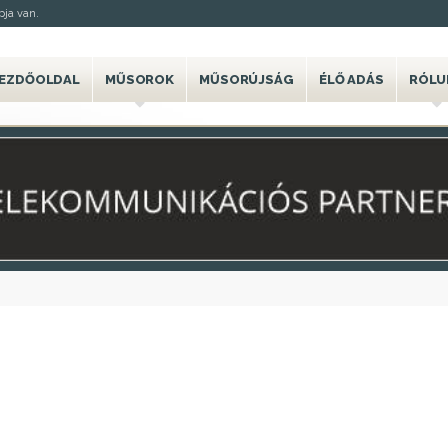
ja van.
EZDŐOLDAL
MŰSOROK
MŰSORÚJSÁG
ÉLŐ ADÁS
RÓLU