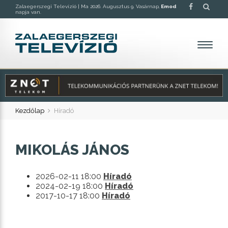
Zalaegerszegi Televízió |
Ma 2026. Augusztus 9. Vasárnap,
Emod
napja van.
Kezdőlap
Híradó
MIKOLÁS JÁNOS
2026-02-11 18:00
Híradó
2024-02-19 18:00
Híradó
2017-10-17 18:00
Híradó