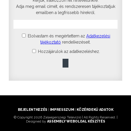
Kérjük, iratkozzon fel hírlevelünkre.
Adja meg email címét, és rendszeresen tájékoztatjuk
emailben a legfrissebb hírekről.
Elolvastam és megértettem az
Adatkezelési
tájékoztató
rendelkezéseit.
Hozzájárulok az adatkezeléshez.
BEJELENTKEZÉS
|
IMPRESSZUM
|
KÖZÉRDEKŰ ADATOK
© Copyright 2026 Zalaegerszegi Televízió | All Rights Reserved. |
Designed by
ASSEMBLY WEBOLDAL KÉSZÍTÉS