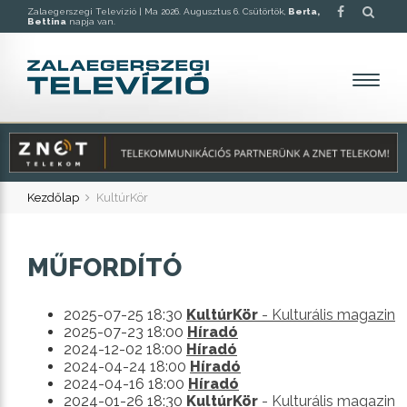
Zalaegerszegi Televízió |
Ma 2026. Augusztus 6. Csütörtök,
Berta,
Bettina
napja van.
Kezdőlap
KultúrKör
MŰFORDÍTÓ
2025-07-25 18:30
KultúrKör
- Kulturális magazin
2025-07-23 18:00
Híradó
2024-12-02 18:00
Híradó
2024-04-24 18:00
Híradó
2024-04-16 18:00
Híradó
2024-01-26 18:30
KultúrKör
- Kulturális magazin