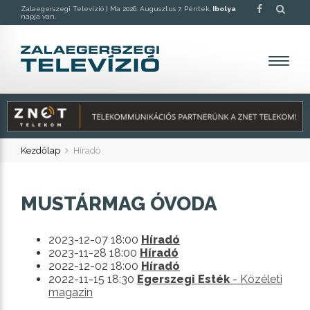
Zalaegerszegi Televízió |
Ma 2026. Augusztus 7. Péntek,
Ibolya
napja van.
Kezdőlap
Híradó
MUSTÁRMAG ÓVODA
2023-12-07 18:00
Híradó
2023-11-28 18:00
Híradó
2022-12-02 18:00
Híradó
2022-11-15 18:30
Egerszegi Esték
- Közéleti
magazin