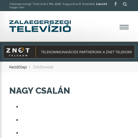
Zalaegerszegi Televízió |
Ma 2026. Augusztus 8. Szombat,
László
napja van.
Kezdőlap
Zöldövezet
NAGY CSALÁN