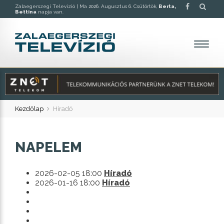
Zalaegerszegi Televízió |
Ma 2026. Augusztus 6. Csütörtök,
Berta,
Bettina
napja van.
Kezdőlap
Híradó
NAPELEM
2026-02-05 18:00
Híradó
2026-01-16 18:00
Híradó