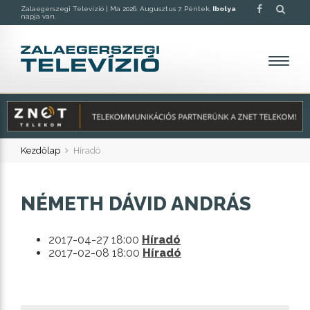
Zalaegerszegi Televízió |
Ma 2026. Augusztus 7. Péntek,
Ibolya
napja van.
Kezdőlap
Híradó
NÉMETH DÁVID ANDRÁS
2017-04-27 18:00
Híradó
2017-02-08 18:00
Híradó