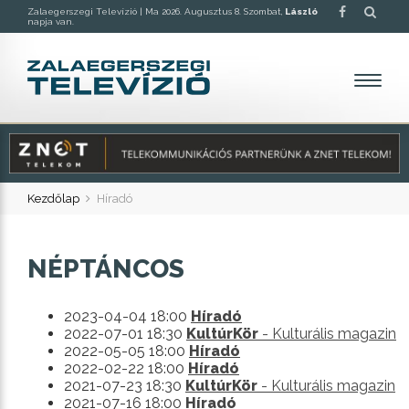
Zalaegerszegi Televízió |
Ma 2026. Augusztus 8. Szombat,
László
napja van.
Kezdőlap
Híradó
NÉPTÁNCOS
2023-04-04 18:00
Híradó
2022-07-01 18:30
KultúrKör
- Kulturális magazin
2022-05-05 18:00
Híradó
2022-02-22 18:00
Híradó
2021-07-23 18:30
KultúrKör
- Kulturális magazin
2021-07-16 18:00
Híradó