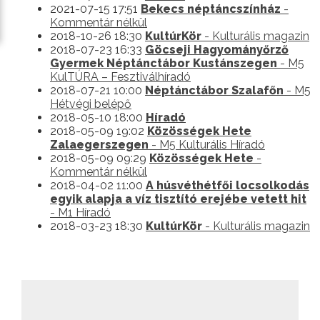
2021-07-15 17:51
Bekecs néptáncszínház
-
Kommentár nélkül
2018-10-26 18:30
KultúrKör
- Kulturális magazin
2018-07-23 16:33
Göcseji Hagyományőrző
Gyermek Néptánctábor Kustánszegen
- M5
KulTÚRA – Fesztiválhíradó
2018-07-21 10:00
Néptánctábor Szalafőn
- M5
Hétvégi belépő
2018-05-10 18:00
Híradó
2018-05-09 19:02
Közösségek Hete
Zalaegerszegen
- M5 Kulturális Híradó
2018-05-09 09:29
Közösségek Hete
-
Kommentár nélkül
2018-04-02 11:00
A húsvéthétfői locsolkodás
egyik alapja a víz tisztító erejébe vetett hit
- M1 Híradó
2018-03-23 18:30
KultúrKör
- Kulturális magazin