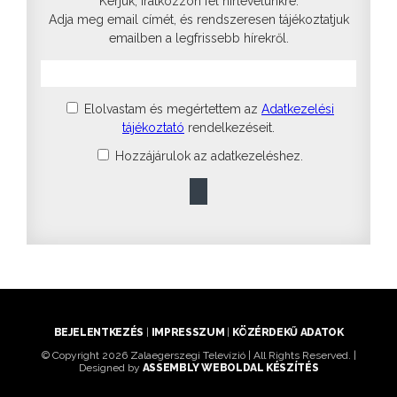
Kérjük, iratkozzon fel hírlevelünkre.
Adja meg email címét, és rendszeresen tájékoztatjuk
emailben a legfrissebb hírekről.
Elolvastam és megértettem az
Adatkezelési
tájékoztató
rendelkezéseit.
Hozzájárulok az adatkezeléshez.
BEJELENTKEZÉS
|
IMPRESSZUM
|
KÖZÉRDEKŰ ADATOK
© Copyright 2026 Zalaegerszegi Televízió | All Rights Reserved. |
Designed by
ASSEMBLY WEBOLDAL KÉSZÍTÉS