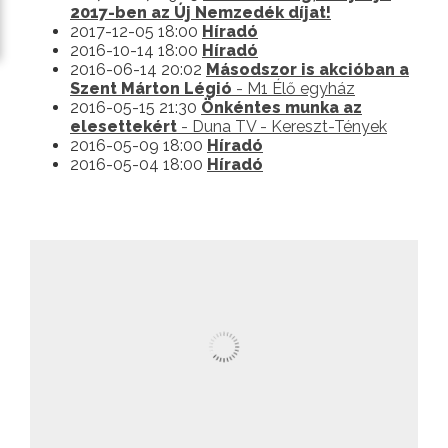
2017-ben az Új Nemzedék díjat!
2017-12-05 18:00
Híradó
2016-10-14 18:00
Híradó
2016-06-14 20:02
Másodszor is akcióban a
Szent Márton Légió
- M1 Élő egyház
2016-05-15 21:30
Önkéntes munka az
elesettekért
- Duna TV - Kereszt-Tények
2016-05-09 18:00
Híradó
2016-05-04 18:00
Híradó