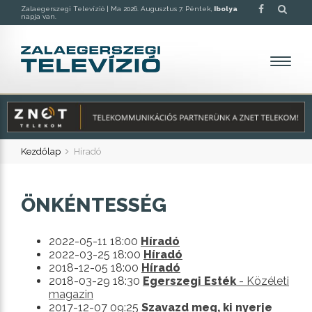
Zalaegerszegi Televízió |
Ma 2026. Augusztus 7. Péntek,
Ibolya
napja van.
Kezdőlap
Híradó
ÖNKÉNTESSÉG
2022-05-11 18:00
Híradó
2022-03-25 18:00
Híradó
2018-12-05 18:00
Híradó
2018-03-29 18:30
Egerszegi Esték
- Közéleti
magazin
2017-12-07 09:25
Szavazd meg, ki nyerje