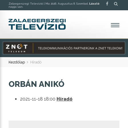
Zalaegerszegi Televízió |
Ma 2026. Augusztus 8. Szombat,
László
napja van.
Kezdőlap
Híradó
ORBÁN ANIKÓ
2021-11-18 18:00
Híradó