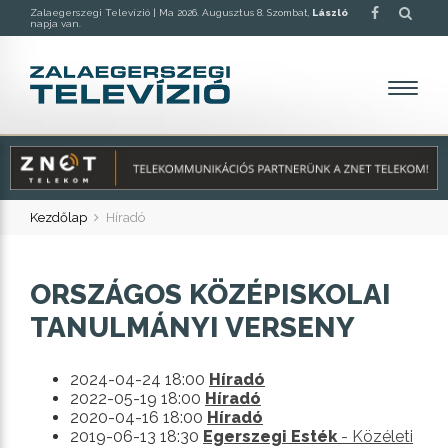
Zalaegerszegi Televízió |
Ma 2026. Augusztus 8. Szombat,
László
napja van.
Kezdőlap
Híradó
ORSZÁGOS KÖZÉPISKOLAI
TANULMÁNYI VERSENY
2024-04-24 18:00
Híradó
2022-05-19 18:00
Híradó
2020-04-16 18:00
Híradó
2019-06-13 18:30
Egerszegi Esték
- Közéleti