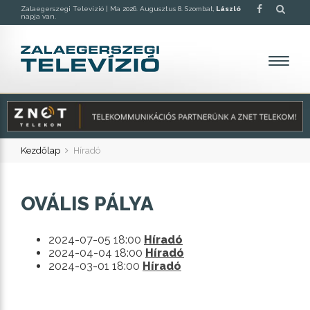
Zalaegerszegi Televízió |
Ma 2026. Augusztus 8. Szombat,
László
napja van.
Kezdőlap
Híradó
OVÁLIS PÁLYA
2024-07-05 18:00
Híradó
2024-04-04 18:00
Híradó
2024-03-01 18:00
Híradó