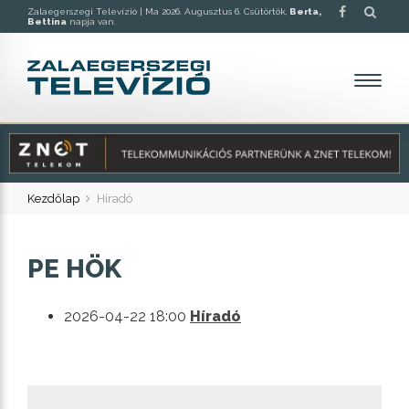
Zalaegerszegi Televízió |
Ma 2026. Augusztus 6. Csütörtök,
Berta,
Bettina
napja van.
Kezdőlap
Híradó
PE HÖK
2026-04-22 18:00
Híradó