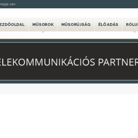
napja van.
EZDŐOLDAL
MŰSOROK
MŰSORÚJSÁG
ÉLŐ ADÁS
RÓLU