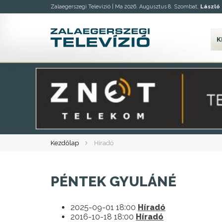
Zalaegerszegi Televízió |
Ma 2026. Augusztus 8. Szombat,
László
K
Kezdőlap
Híradó
PÉNTEK GYULÁNÉ
2025-09-01 18:00
Híradó
2016-10-18 18:00
Híradó