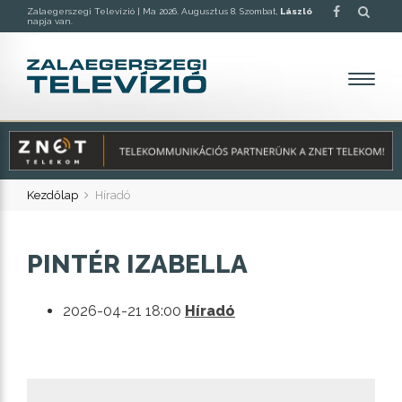
Zalaegerszegi Televízió |
Ma 2026. Augusztus 8. Szombat,
László
napja van.
Kezdőlap
Híradó
PINTÉR IZABELLA
2026-04-21 18:00
Híradó