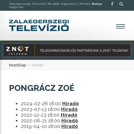
Zalaegerszegi Televízió |
Ma 2026. Augusztus 7. Péntek,
Ibolya
napja van.
Kezdőlap
Híradó
PONGRÁCZ ZOÉ
2024-02-26 18:00
Híradó
2023-07-13 18:00
Híradó
2022-12-23 18:00
Híradó
2022-06-21 18:00
Híradó
2019-04-10 18:00
Híradó