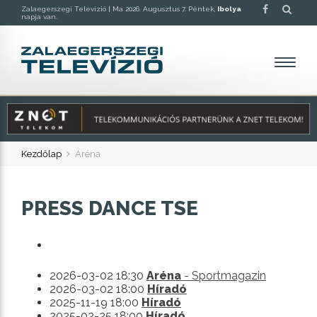
Zalaegerszegi Televízió |
Ma 2026. Augusztus 7. Péntek,
Ibolya
napja van.
Kezdőlap
Aréna
PRESS DANCE TSE
2026-03-02 18:30
Aréna
- Sportmagazin
2026-03-02 18:00
Híradó
2025-11-19 18:00
Híradó
2025-02-25 18:00
Híradó