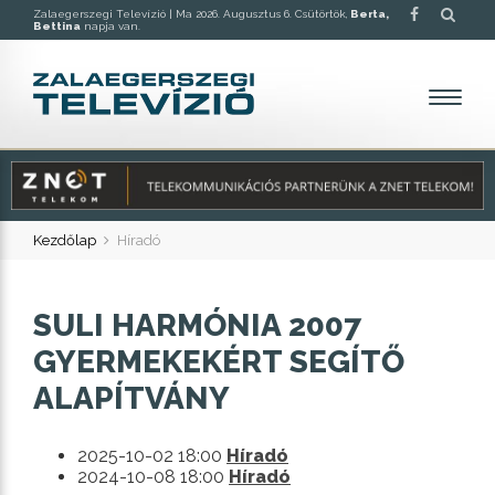
Zalaegerszegi Televízió |
Ma 2026. Augusztus 6. Csütörtök,
Berta,
Bettina
napja van.
Kezdőlap
Híradó
SULI HARMÓNIA 2007
GYERMEKEKÉRT SEGÍTŐ
ALAPÍTVÁNY
2025-10-02 18:00
Híradó
2024-10-08 18:00
Híradó