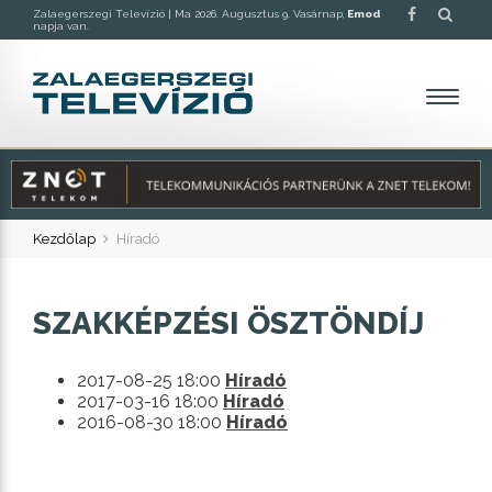
Zalaegerszegi Televízió |
Ma 2026. Augusztus 9. Vasárnap,
Emod
napja van.
Kezdőlap
Híradó
SZAKKÉPZÉSI ÖSZTÖNDÍJ
2017-08-25 18:00
Híradó
2017-03-16 18:00
Híradó
2016-08-30 18:00
Híradó