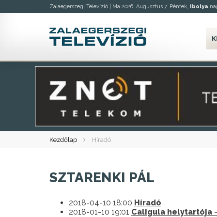
Zalaegerszegi Televízió |
Ma 2026. Augusztus 7. Péntek,
Ibolya
nap
K
Kezdőlap
Híradó
SZTARENKI PÁL
2018-04-10 18:00
Híradó
2018-01-10 19:01
Caligula helytartója
-