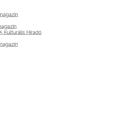
 magazin
 magazin
 Kulturális Híradó
 magazin