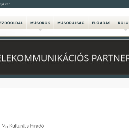
ja van.
EZDŐOLDAL
MŰSOROK
MŰSORÚJSÁG
ÉLŐ ADÁS
RÓLU
 M5 Kulturális Híradó