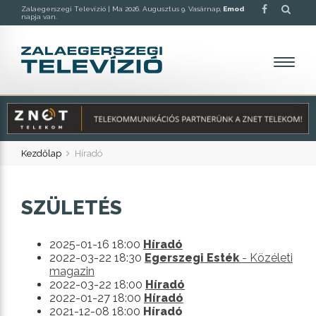
Zalaegerszegi Televízió |
Ma 2026. Augusztus 9. Vasárnap,
Emod
napja van.
Kezdőlap
Híradó
SZÜLETÉS
2025-01-16 18:00
Híradó
2022-03-22 18:30
Egerszegi Esték
- Közéleti
magazin
2022-03-22 18:00
Híradó
2022-01-27 18:00
Híradó
2021-12-08 18:00
Híradó