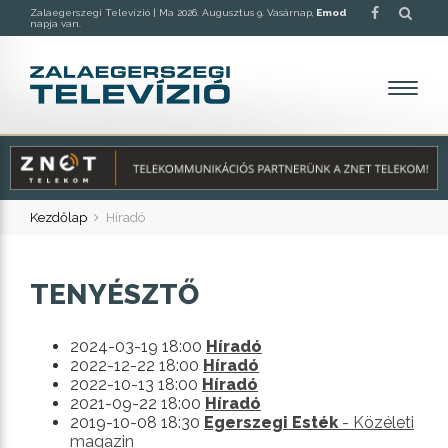
Zalaegerszegi Televízió |
Ma 2026. Augusztus 9. Vasárnap,
Emod
napja van.
Kezdőlap
Híradó
TENYÉSZTŐ
2024-03-19 18:00
Híradó
2022-12-22 18:00
Híradó
2022-10-13 18:00
Híradó
2021-09-22 18:00
Híradó
2019-10-08 18:30
Egerszegi Esték
- Közéleti
magazin