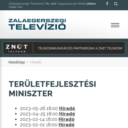
Zalaegerszegi Televízió |
Ma 2026. Augusztus 10. Hétfo,
Lörinc
napja van.
Kezdőlap
Híradó
TERÜLETFEJLESZTÉSI
MINISZTER
2023-05-26 18:00
Híradó
2023-04-25 18:00
Híradó
2023-02-14 18:00
Híradó
2023-02-01 18:00
Híradó