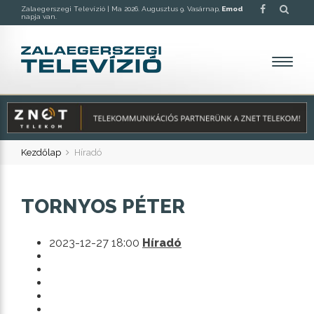
Zalaegerszegi Televízió |
Ma 2026. Augusztus 9. Vasárnap,
Emod
napja van.
Kezdőlap
Híradó
TORNYOS PÉTER
2023-12-27 18:00
Híradó