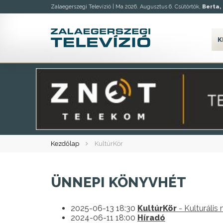
Zalaegerszegi Televízió |
Ma 2026. Augusztus 6. Csütörtök,
Berta, 
K
Kezdőlap
KultúrKör
ÜNNEPI KÖNYVHÉT
2025-06-13 18:30
KultúrKör
- Kulturális
2024-06-11 18:00
Híradó