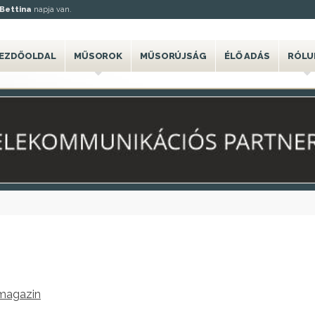
Bettina
napja van.
EZDŐOLDAL
MŰSOROK
MŰSORÚJSÁG
ÉLŐ ADÁS
RÓLU
 magazin