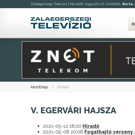
Zalaegerszegi Televízió |
Ma 2026. Augusztus 6. Csütörtök,
Berta, 
K
Kezdőlap
Híradó
V. EGERVÁRI HAJSZA
2021-05-12 18:00
Híradó
2021-05-08 20:06
Fogathajtó verseny