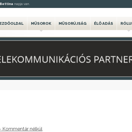
Bettina
napja van.
EZDŐOLDAL
MŰSOROK
MŰSORÚJSÁG
ÉLŐ ADÁS
RÓLU
- Kommentár nélkül