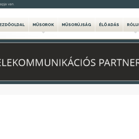
apja van.
EZDŐOLDAL
MŰSOROK
MŰSORÚJSÁG
ÉLŐ ADÁS
RÓLU