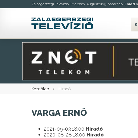
Zalaegerszegi Televízió |
Ma 2026. Augusztus 9. Vasárnap,
Emod
n
K
Kezdőlap
Híradó
VARGA ERNŐ
2021-09-03 18:00
Híradó
2020-08-28 18:00
Híradó