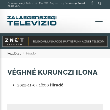
Zalaegerszegi Televízió |
Ma 2026. Augusztus 9. Vasárnap,
Emod
napja van.
Kezdőlap
Híradó
VÉGHNÉ KURUNCZI ILONA
2022-11-04 18:00
Híradó