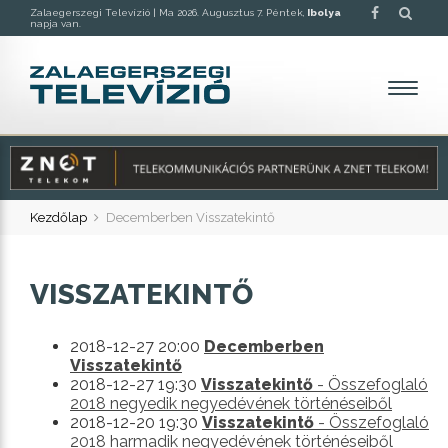
Zalaegerszegi Televízió |
Ma 2026. Augusztus 7. Péntek,
Ibolya
napja van.
Kezdőlap
Decemberben Visszatekintő
VISSZATEKINTŐ
2018-12-27 20:00
Decemberben
Visszatekintő
2018-12-27 19:30
Visszatekintő
- Összefoglaló
2018 negyedik negyedévének történéseiből
2018-12-20 19:30
Visszatekintő
- Összefoglaló
2018 harmadik negyedévének történéseiből