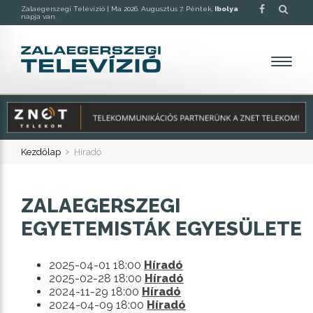
Zalaegerszegi Televízió |
Ma 2026. Augusztus 7. Péntek,
Ibolya
napja van.
Kezdőlap
Híradó
ZALAEGERSZEGI
EGYETEMISTÁK EGYESÜLETE
2025-04-01 18:00
Híradó
2025-02-28 18:00
Híradó
2024-11-29 18:00
Híradó
2024-04-09 18:00
Híradó