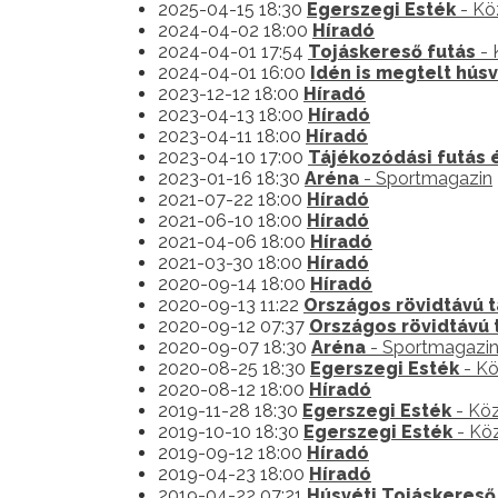
2025-04-15 18:30
Egerszegi Esték
- Kö
2024-04-02 18:00
Híradó
2024-04-01 17:54
Tojáskereső futás
- 
2024-04-01 16:00
Idén is megtelt hús
2023-12-12 18:00
Híradó
2023-04-13 18:00
Híradó
2023-04-11 18:00
Híradó
2023-04-10 17:00
Tájékozódási futás 
2023-01-16 18:30
Aréna
- Sportmagazin
2021-07-22 18:00
Híradó
2021-06-10 18:00
Híradó
2021-04-06 18:00
Híradó
2021-03-30 18:00
Híradó
2020-09-14 18:00
Híradó
2020-09-13 11:22
Országos rövidtávú t
2020-09-12 07:37
Országos rövidtávú 
2020-09-07 18:30
Aréna
- Sportmagazi
2020-08-25 18:30
Egerszegi Esték
- Kö
2020-08-12 18:00
Híradó
2019-11-28 18:30
Egerszegi Esték
- Köz
2019-10-10 18:30
Egerszegi Esték
- Köz
2019-09-12 18:00
Híradó
2019-04-23 18:00
Híradó
2019-04-22 07:21
Húsvéti Tojáskereső