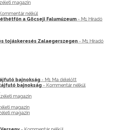
zéleti magazin
Kommentár nélkül
véthétfőn a Göcseji Falumúzeum
- M1 Híradó
és tojáskeresés Zalaegerszegen
- M1 Híradó
ájfutó bajnokság
- M1 Ma délelőtt
tájfutó bajnokság
- Kommentár nélkül
n
zéleti magazin
életi magazin
életi magazin
 Verseny
- Kommentár nélkül