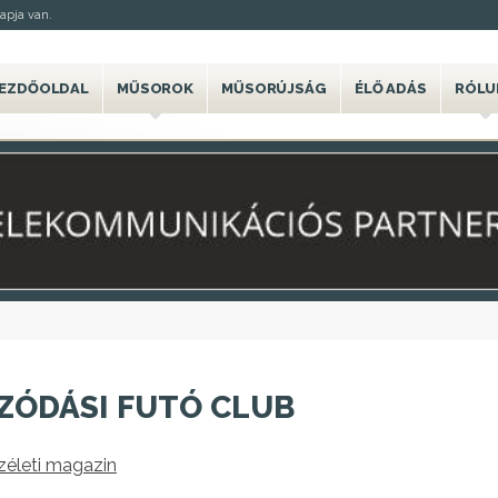
apja van.
EZDŐOLDAL
MŰSOROK
MŰSORÚJSÁG
ÉLŐ ADÁS
RÓLU
ZÓDÁSI FUTÓ CLUB
zéleti magazin