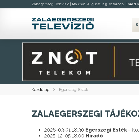
Zalaegerszegi Televízió |
Ma 2026. Augusztus 9. Vasárnap,
Emod
n
K
Kezdőlap
Egerszegi Esték
ZALAEGERSZEGI TÁJÉKO
2026-03-31 18:30
Egerszegi Esték
- Kö
2025-12-05 18:00
Híradó