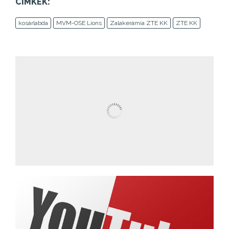
CÍMKÉK:
kosárlabda
MVM-OSE Lions
Zalakerámia ZTE KK
ZTE KK