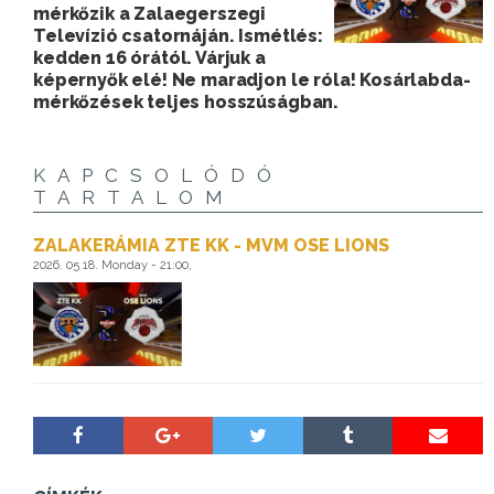
mérkőzik a Zalaegerszegi
Televízió csatornáján. Ismétlés:
kedden 16 órától. Várjuk a
képernyők elé! Ne maradjon le róla! Kosárlabda-
mérkőzések teljes hosszúságban.
KAPCSOLÓDÓ
TARTALOM
ZALAKERÁMIA ZTE KK - MVM OSE LIONS
2026. 05 18. Monday - 21:00,