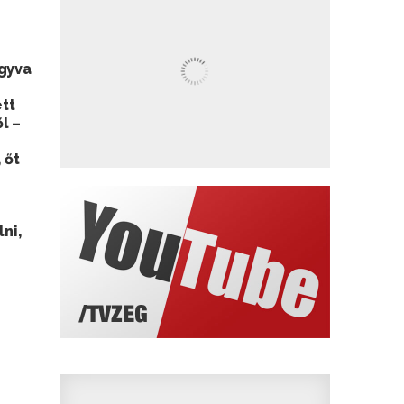
agyva
tt
l –
 őt
ni,