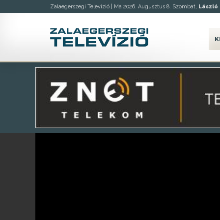
Zalaegerszegi Televízió |
Ma 2026. Augusztus 8. Szombat,
László
K