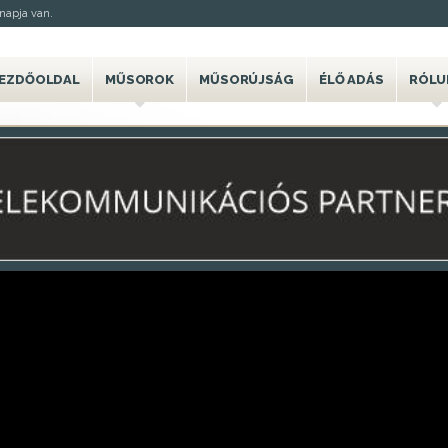
napja van.
EZDŐOLDAL
MŰSOROK
MŰSORÚJSÁG
ÉLŐ ADÁS
RÓLU