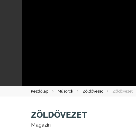
Kezdőlap
Műsorok
Zöldövezet
Zöldövezet
ZÖLDÖVEZET
Magazin