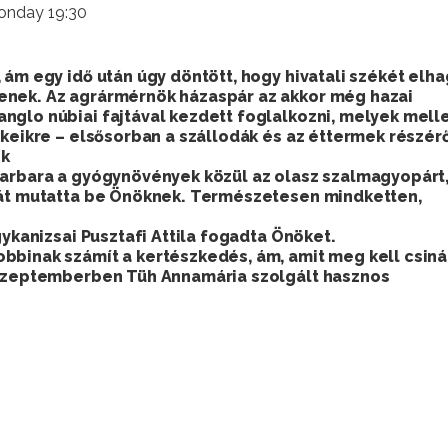
onday 19:30
 ám egy idő után úgy döntött, hogy hivatali székét elh
enek. Az agrármérnök házaspár az akkor még hazai
nglo núbiai fajtával kezdett foglalkozni, melyek melle
ékeikre – elsősorban a szállodák és az éttermek részérő
nk
Barbara a gyógynövények közül az olasz szalmagyopárt,
kát mutatta be Önöknek. Természetesen mindketten,
gykanizsai Pusztafi Attila fogadta Önöket.
binak számít a kertészkedés, ám, amit meg kell csinál
k szeptemberben Tüh Annamária szolgált hasznos