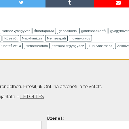
Farkas Gyöngyvér
fitoterapeuta
gazdálkodó
gombaszakértő
gyógynövé
Közelről
Nagykanizsa
Nemesapáti
növényorvos
Pusztafi Attila
természetfotó
természetgyógyász
Tüh Annamária
Zöldöv
ndelheti. Értesítjük Önt, ha átveheti a felvételt.
jánlata –
LETÖLTÉS
Üzenet: