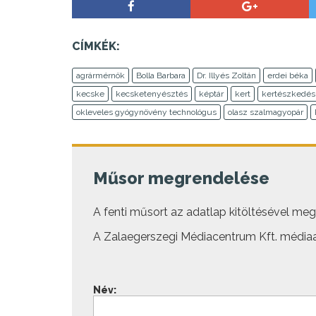
CÍMKÉK:
agrármérnök
Bolla Barbara
Dr. Illyés Zoltán
erdei béka
kecske
kecsketenyésztés
képtár
kert
kertészkedés
okleveles gyógynövény technológus
olasz szalmagyopár
Műsor megrendelése
A fenti műsort az adatlap kitöltésével megre
A Zalaegerszegi Médiacentrum Kft. médiaa
Név: