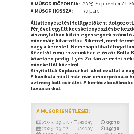
2025. September 01. M
A MŰSOR IDŐPONTJA:
30 perc
A MŰSOR HOSSZA:
Állattenyésztési felügyelőként dolgozott,
férjével együtt kecsketenyésztésbe kezd
viszonylatban különlegességnek számító a
mindmáig kitartottak. Sikerrel, mert term
nagy a kereslet. Nemesapátiba látogattu
Közelről című rovatunkban először Bolla 
követően pedig Illyés Zoltán az erdei bé
mindkettőt közelről.
Kinyitottuk Képtárunkat, ahol ezúttal a na
A kánikula miatt már-már emberpróbáló hob
azt meg kell csinálni. A kertészkedőkne
tanácsokkal.
A MŰSOR ISMÉTLÉSEI:
2025. 09 02. - Tuesday
09:30
2025. 09 02. - Tuesday
19:30