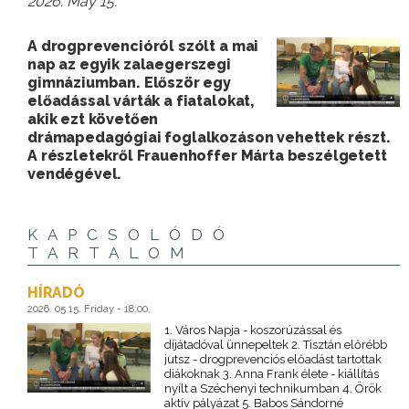
2026. May 15.
A drogprevencióról szólt a mai
nap az egyik zalaegerszegi
gimnáziumban. Először egy
előadással várták a fiatalokat,
akik ezt követően
drámapedagógiai foglalkozáson vehettek részt.
A részletekről Frauenhoffer Márta beszélgetett
vendégével.
KAPCSOLÓDÓ
TARTALOM
HÍRADÓ
2026. 05 15. Friday - 18:00,
1. Város Napja - koszorúzással és
díjátadóval ünnepeltek 2. Tisztán előrébb
jutsz - drogprevenciós előadást tartottak
diákoknak 3. Anna Frank élete - kiállítás
nyílt a Széchenyi technikumban 4. Örök
aktív pályázat 5. Babos Sándorné