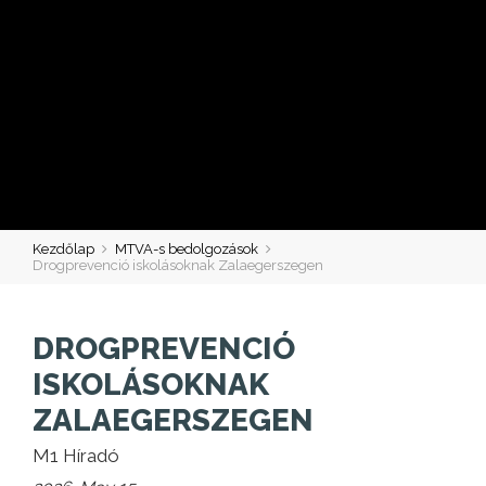
Kezdőlap
MTVA-s bedolgozások
Drogprevenció iskolásoknak Zalaegerszegen
DROGPREVENCIÓ
ISKOLÁSOKNAK
ZALAEGERSZEGEN
M1 Híradó