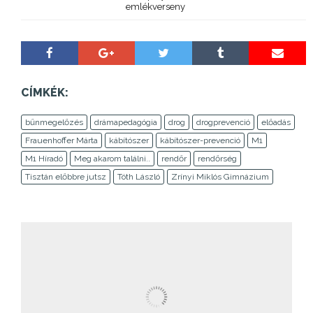
emlékverseny
CÍMKÉK:
bűnmegelőzés
drámapedagógia
drog
drogprevenció
előadás
Frauenhoffer Márta
kábítószer
kábítószer-prevenció
M1
M1 Híradó
Meg akarom találni..
rendőr
rendőrség
Tisztán előbbre jutsz
Tóth László
Zrínyi Miklós Gimnázium