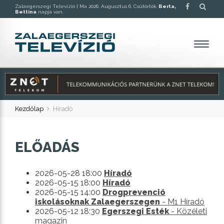
Zalaegerszegi Televízió |
Ma 2026. Augusztus 6. Csütörtök,
Berta,
Bettina
napja van.
Kezdőlap
Híradó
ELŐADÁS
2026-05-28 18:00
Híradó
2026-05-15 18:00
Híradó
2026-05-15 14:00
Drogprevenció
iskolásoknak Zalaegerszegen
- M1 Híradó
2026-05-12 18:30
Egerszegi Esték
- Közéleti
magazin