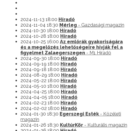
2024-11-13 18:00
Híradó
2024-11-04 18:30
Mérleg
- Gazdasági magazin
2024-10-30 18:00
Híradó
2024-10-28 18:00
Híradó
2024-10-25 16:00
Az emlőrák gyakoriságára
és a megelőzés lehetőségeire hívják fel a
figyelmet Zalaegerszegen
- M1 Híradó
2024-09-30 18:00
Híradó
2024-09-19 18:00
Híradó
2024-09-18 18:00
Híradó
2024-08-29 18:00
Híradó
2024-05-22 18:00
Híradó
2024-05-10 18:00
Híradó
2024-04-25 18:00
Híradó
2024-04-05 18:00
Híradó
2024-02-23 18:00
Híradó
2024-02-02 18:00
Híradó
2024-01-30 18:30
Egerszegi Esték
- Közéleti
magazin
2024-01-26 18:30
KultúrKör
- Kulturális magazin
2024-01-26 18:00
Híradó