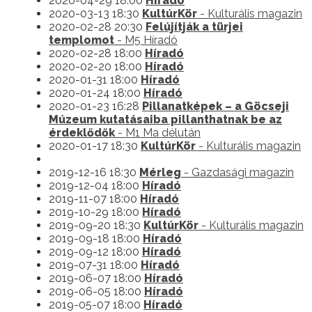
2020-04-29 18:00
Híradó
2020-03-13 18:30
KultúrKör
- Kulturális magazin
2020-02-28 20:30
Felújítják a türjei
templomot
- M5 Híradó
2020-02-28 18:00
Híradó
2020-02-20 18:00
Híradó
2020-01-31 18:00
Híradó
2020-01-24 18:00
Híradó
2020-01-23 16:28
Pillanatképek – a Göcseji
Múzeum kutatásaiba pillanthatnak be az
érdeklődők
- M1 Ma délután
2020-01-17 18:30
KultúrKör
- Kulturális magazin
2019-12-16 18:30
Mérleg
- Gazdasági magazin
2019-12-04 18:00
Híradó
2019-11-07 18:00
Híradó
2019-10-29 18:00
Híradó
2019-09-20 18:30
KultúrKör
- Kulturális magazin
2019-09-18 18:00
Híradó
2019-09-12 18:00
Híradó
2019-07-31 18:00
Híradó
2019-06-07 18:00
Híradó
2019-06-05 18:00
Híradó
2019-05-07 18:00
Híradó