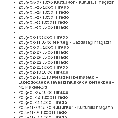
2019-05-03 18:30
KultúrKör
- Kulturális magazin
2019-04-26 18:00
Híradó
2019-04-25 18:00
Híradó
2019-04-23 18:00
Híradó
2019-04-11 18:00
Híradó
2019-04-10 18:00
Híradó
2019-03-13 18:00
Híradó
2019-03-11 18:30
Mérleg
- Gazdasági magazin
2019-03-04 18:00
Híradó
2019-02-27 18:00
Híradó
2019-02-25 18:00
Híradó
2019-02-22 18:00
Híradó
2019-02-21 18:00
Híradó
2019-02-18 18:00
Híradó
2019-02-16 11:18
Metszési bemutató –
Elkezdődtek a tavaszi munkák a kertekben
-
M1 Ma délelőtt
2019-01-24 18:00
Híradó
2019-01-14 18:00
Híradó
2019-01-11 18:00
Híradó
2018-11-23 18:30
KultúrKör
- Kulturális magazin
2018-11-15 18:00
Híradó
2018-11-14 18:00
Híradó