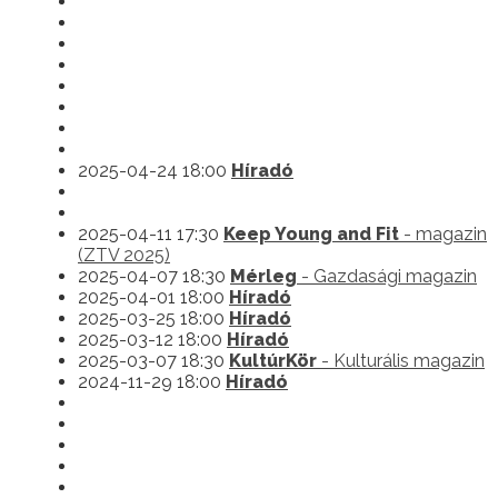
2025-04-24 18:00
Híradó
2025-04-11 17:30
Keep Young and Fit
- magazin
(ZTV 2025)
2025-04-07 18:30
Mérleg
- Gazdasági magazin
2025-04-01 18:00
Híradó
2025-03-25 18:00
Híradó
2025-03-12 18:00
Híradó
2025-03-07 18:30
KultúrKör
- Kulturális magazin
2024-11-29 18:00
Híradó