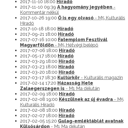
2017-11-10 18:00
Híradó
2017-11-10 09:39
A hagyomány jegyében
-
Kommentár nélkül
2017-10-26 19:00
Ő is egy olvasó
- M5 Kulturális
Híradó
2017-10-18 18:00
Híradó
2017-09-21 18:00
Híradó
2017-07-16 10:00
Fatemplom Fesztivál
Magyarföldön
- M5 Hétvégi belépő
2017-07-06 18:00
Híradó
2017-05-17 18:00
Híradó
2017-03-29 18:00
Híradó
2017-03-23 18:00
Híradó
2017-03-20 18:00
Híradó
2017-03-17 18:30
Kultúrkör
- Kulturális magazin
2017-02-14 17:20
Házasság Hete
Zalaegerszegen is
- M1 Ma délután
2017-02-09 18:00
Híradó
2017-02-08 19:00
Készülnek az új évadra
- M5
Kulturális Híradó
2017-02-08 18:00
Híradó
2017-02-07 18:00
Híradó
2017-02-05 15:20
Gulag-emléktáblát avatnak
Külsősárdon
- M1 Ma délután