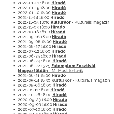
2022-01-21 18:00
Híradó
2022-01-19 18:00
Híradó
2022-01-10 18:00
Híradó
2021-11-18 18:00
Híradó
2021-11-05 18:30
KultúrKör
- Kulturális magazin
2021-11-03 18:00
Híradó
2021-10-18 18:00
Híradó
2021-09-16 18:00
Híradó
2021-09-08 18:00
Híradó
2021-08-27 18:00
Híradó
2021-07-12 18:00
Híradó
2021-06-25 18:00
Híradó
2021-06-24 18:00
Híradó
2021-06-22 15:25
Fatemplom Fesztivál
Magyarföldön
- M1 Most történik
2021-06-21 18:00
Híradó
2021-05-14 18:30
KultúrKör
- Kulturális magazin
2021-05-06 18:00
Híradó
2021-01-11 18:00
Híradó
2020-10-26 18:00
Híradó
2020-09-23 18:00
Híradó
2020-09-03 18:00
Híradó
2020-07-10 18:00
Híradó