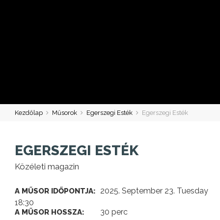
Kezdőlap
Műsorok
Egerszegi Esték
Egerszegi Esték
EGERSZEGI ESTÉK
Közéleti magazin
2025. September 23. Tuesday
A MŰSOR IDŐPONTJA:
18:30
30 perc
A MŰSOR HOSSZA: