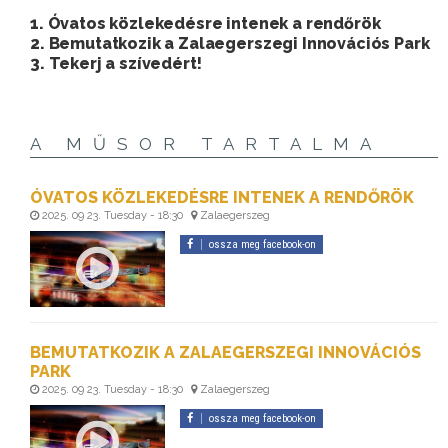
1. Óvatos közlekedésre intenek a rendőrök
2. Bemutatkozik a Zalaegerszegi Innovációs Park
3. Tekerj a szívedért!
A MŰSOR TARTALMA
ÓVATOS KÖZLEKEDÉSRE INTENEK A RENDŐRÖK
2025. 09 23. Tuesday - 18:30
Zalaegerszeg
ossza meg facebook-on
BEMUTATKOZIK A ZALAEGERSZEGI INNOVÁCIÓS
PARK
2025. 09 23. Tuesday - 18:30
Zalaegerszeg
ossza meg facebook-on