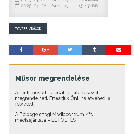
2025. 09 28. - Sunday
17:00
TOVÁBBI ADÁSOK
Műsor megrendelése
A fenti műsort az adatlap kitöltésével
megrendelheti. Értesítjük Önt, ha átveheti a
felvételt.
A Zalaegerszegi Médiacentrum Kft.
médiaajánlata –
LETÖLTÉS