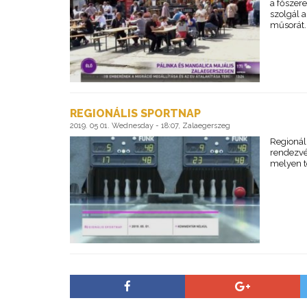
a főszer
szolgál 
műsorát.
REGIONÁLIS SPORTNAP
2019. 05 01. Wednesday - 18:07, Zalaegerszeg
Regionál
rendezvé
melyen t