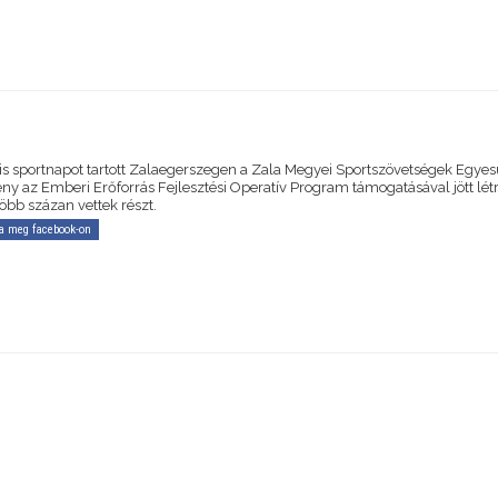
is sportnapot tartott Zalaegerszegen a Zala Megyei Sportszövetségek Egyes
ny az Emberi Erőforrás Fejlesztési Operatív Program támogatásával jött létr
öbb százan vettek részt.
a meg facebook-on