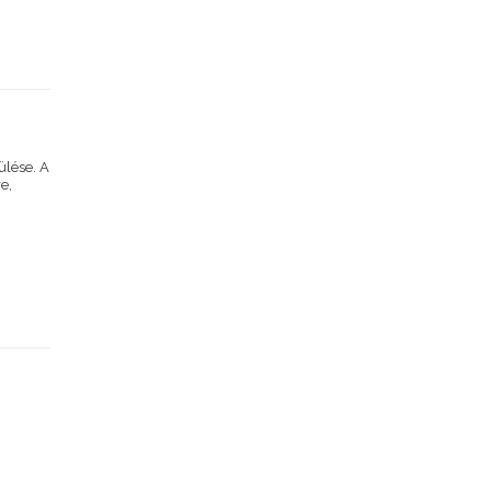
ülése. A
e,