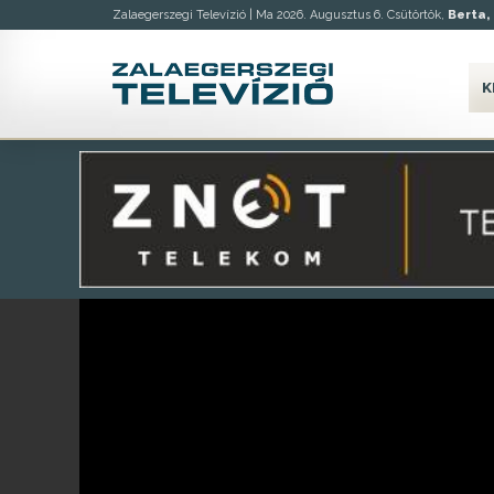
Zalaegerszegi Televízió |
Ma 2026. Augusztus 6. Csütörtök,
Berta, 
K