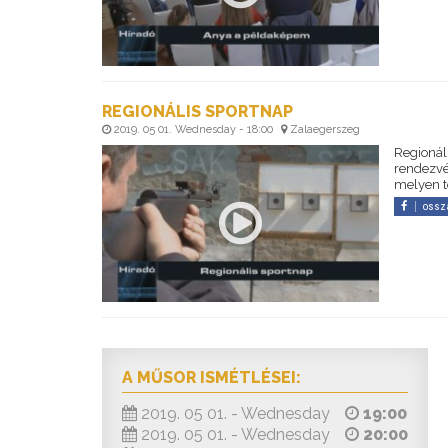
REGIONÁLIS SPORTNAP
2019. 05 01. Wednesday - 18:00
Zalaegerszeg
Regionál
rendezvé
melyen t
ossz
A MŰSOR ISMÉTLÉSEI:
2019. 05 01. - Wednesday
19:00
2019. 05 01. - Wednesday
20:00