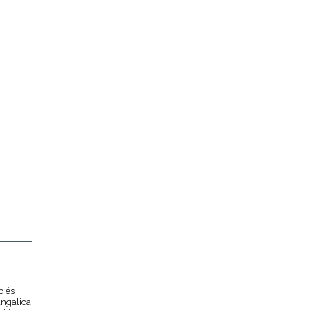
b és
angalica