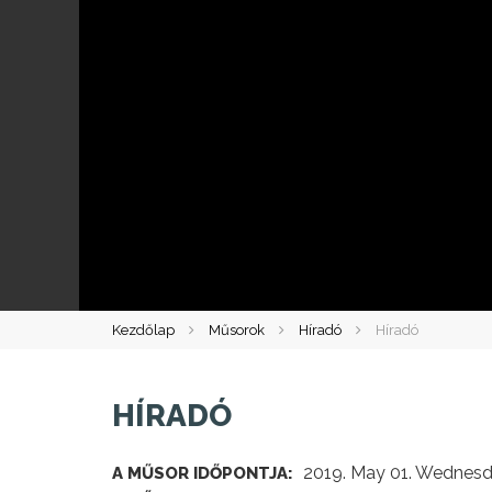
Kezdőlap
Műsorok
Híradó
Híradó
HÍRADÓ
2019. May 01. Wednesd
A MŰSOR IDŐPONTJA: