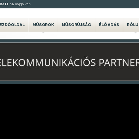
Bettina
napja van.
EZDŐOLDAL
MŰSOROK
MŰSORÚJSÁG
ÉLŐ ADÁS
RÓLU