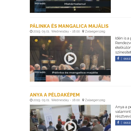
PÁLINKA ÉS MANGALICA MAJÁLIS
2019. 05 01. Wednesday - 18:00
Zalaegerszeg
Idén is a
Rendezvé
ételkülö
színesíte
ossz
ANYA A PÉLDAKÉPEM
2019. 05 01. Wednesday - 18:00
Zalaegerszeg
Anya a p
valamint
résztvev
ossz