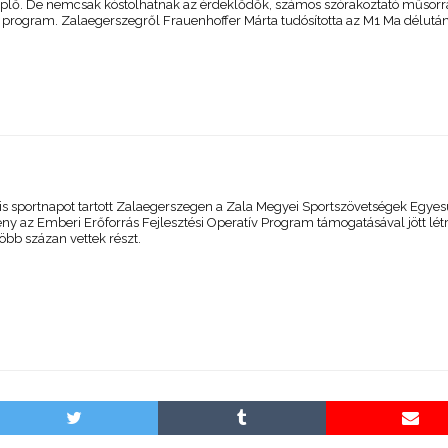
eplő. De nemcsak kóstolhatnak az érdeklődők, számos szórakoztató műsorra
a program. Zalaegerszegről Frauenhoffer Márta tudósította az M1 Ma délutá
is sportnapot tartott Zalaegerszegen a Zala Megyei Sportszövetségek Egyes
ny az Emberi Erőforrás Fejlesztési Operatív Program támogatásával jött létr
öbb százan vettek részt.