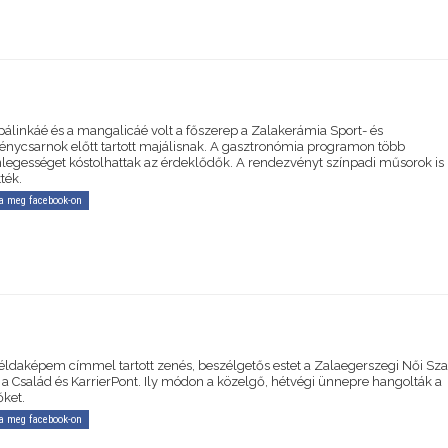
 pálinkáé és a mangalicáé volt a főszerep a Zalakerámia Sport- és
nycsarnok előtt tartott majálisnak. A gasztronómia programon több
nlegességet kóstolhattak az érdeklődők. A rendezvényt színpadi műsorok is
tték.
a meg facebook-on
éldaképem címmel tartott zenés, beszélgetős estet a Zalaegerszegi Női Sza
 a Család és KarrierPont. Ily módon a közelgő, hétvégi ünnepre hangolták a
őket.
a meg facebook-on