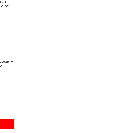
l is
n című
ülése. A
e,