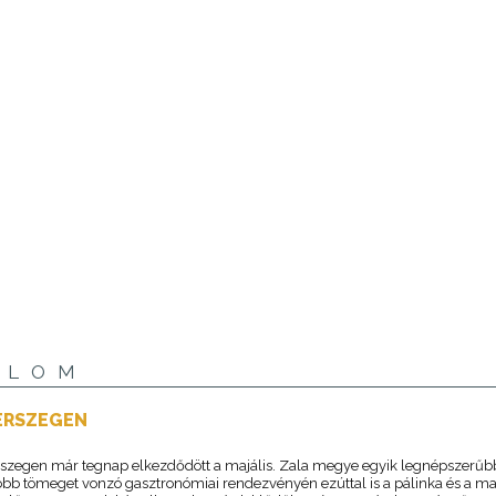
ALOM
ERSZEGEN
szegen már tegnap elkezdődött a majális. Zala megye egyik legnépszerűb
bb tömeget vonzó gasztronómiai rendezvényén ezúttal is a pálinka és a m