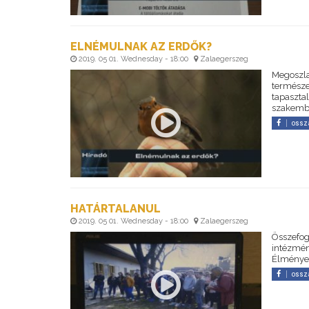
ELNÉMULNAK AZ ERDŐK?
2019. 05 01. Wednesday - 18:00
Zalaegerszeg
Megoszla
természet
tapaszta
szakembe
ossz
HATÁRTALANUL
2019. 05 01. Wednesday - 18:00
Zalaegerszeg
Összefogl
intézmén
Élményeik
ossz