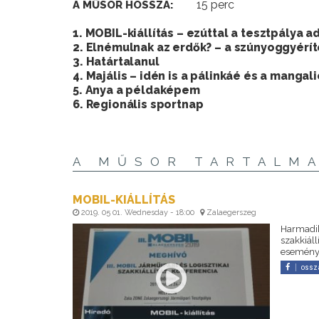
15 perc
A MŰSOR HOSSZA:
1. MOBIL-kiállítás – ezúttal a tesztpálya ad
2. Elnémulnak az erdők? – a szúnyoggyéríté
3. Határtalanul
4. Majális – idén is a pálinkáé és a mangal
5. Anya a példaképem
6. Regionális sportnap
A MŰSOR TARTALM
MOBIL-KIÁLLÍTÁS
2019. 05 01. Wednesday - 18:00
Zalaegerszeg
Harmadik
szakkiáll
eseményn
ossz