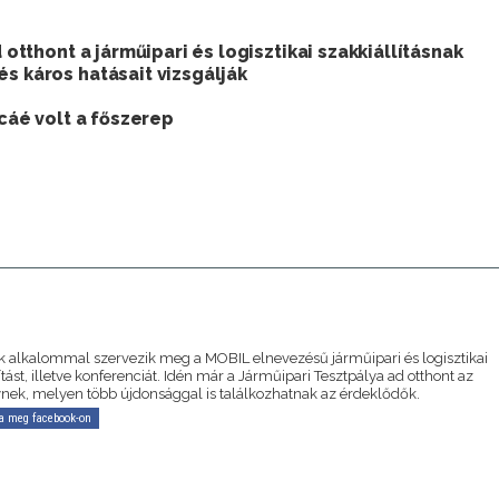
 otthont a járműipari és logisztikai szakkiállításnak
s káros hatásait vizsgálják
icáé volt a főszerep
A
 alkalommal szervezik meg a MOBIL elnevezésű járműipari és logisztikai
ítást, illetve konferenciát. Idén már a Járműipari Tesztpálya ad otthont az
ek, melyen több újdonsággal is találkozhatnak az érdeklődők.
a meg facebook-on