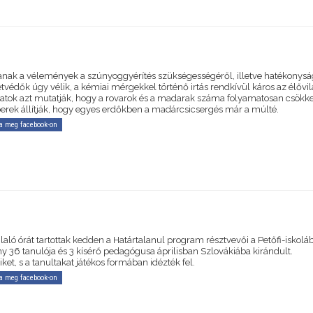
nak a vélemények a szúnyoggyérítés szükségességéről, illetve hatékonysá
védők úgy vélik, a kémiai mérgekkel történő irtás rendkívül káros az élővil
latok azt mutatják, hogy a rovarok és a madarak száma folyamatosan csökk
rek állítják, hogy egyes erdőkben a madárcsicsergés már a múlté.
a meg facebook-on
aló órát tartottak kedden a Határtalanul program résztvevői a Petőfi-iskolá
y 36 tanulója és 3 kísérő pedagógusa áprilisban Szlovákiába kirándult.
et, s a tanultakat játékos formában idézték fel.
a meg facebook-on