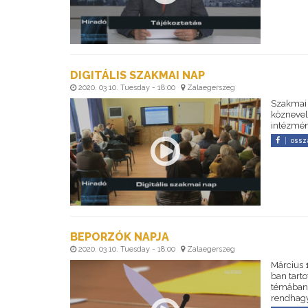
DIGITÁLIS SZAKMAI NAP
2020. 03 10. Tuesday - 18:00
Zalaegerszeg
Szakmai n
köznevel
intézmény
ossz
BEPORZÓK NAPJA
2020. 03 10. Tuesday - 18:00
Zalaegerszeg
Március 
ban tart
témában.
rendhagy