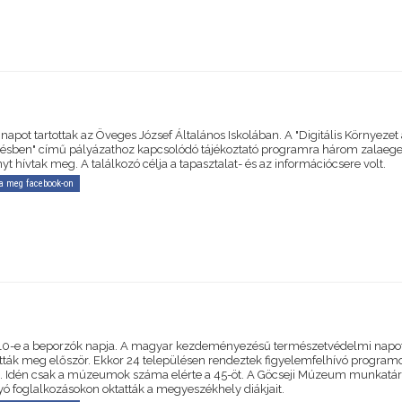
apot tartottak az Öveges József Általános Iskolában. A "Digitális Környezet
ésben" című pályázathoz kapcsolódó tájékoztató programra három zalaege
t hívtak meg. A találkozó célja a tapasztalat- és az információcsere volt.
a meg facebook-on
10-e a beporzók napja. A magyar kezdeményezésű természetvédelmi napo
ották meg először. Ekkor 24 településen rendeztek figyelemfelhívó program
 Idén csak a múzeumok száma elérte a 45-öt. A Göcseji Múzeum munkatár
ó foglalkozásokon oktatták a megyeszékhely diákjait.