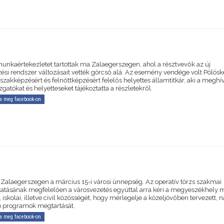
unkaértekezletet tartottak ma Zalaegerszegen, ahol a résztvevők az új
ési rendszer változásait vették górcső alá. Az esemény vendége volt Pölösk
zakképzésért és felnőttképzésért felelős helyettes államtitkár, aki a meghív
zgatókat és helyetteseket tájékoztatta a részletekről.
a meg facebook-on
Zalaegerszegen a március 15-i városi ünnepség. Az operatív törzs szakmai
atásának megfelelően a városvezetés egyúttal arra kéri a megyeszékhely
, iskolai, illetve civil közösségét, hogy mérlegelje a közeljövőben tervezett,
 programok megtartását.
a meg facebook-on