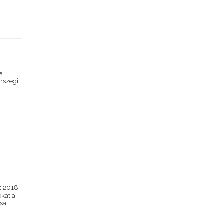
 a
rszegi
t 2018-
okat a
sai