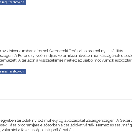
a meg facebook-on
ó az Univerzumban címmel Szemereki Teréz alkotásaiból nyílt kiállítás
szegen. A Ferenczy Noémi-díjas keramikusművész munkásságának utolsó 
zemlézett. A tárlaton a visszatekintés mellett az újabb motívumok eszköztár
be.
a meg facebook-on
 jegyében tartottak nyitott műhelyfoglalkozásokat Zalaegerszegen. A Gébárt
ek Háza programjára elsősorban a családokat várták. Nemez és szalmafi
, valamint a fazekasságot is kipróbálhatták.