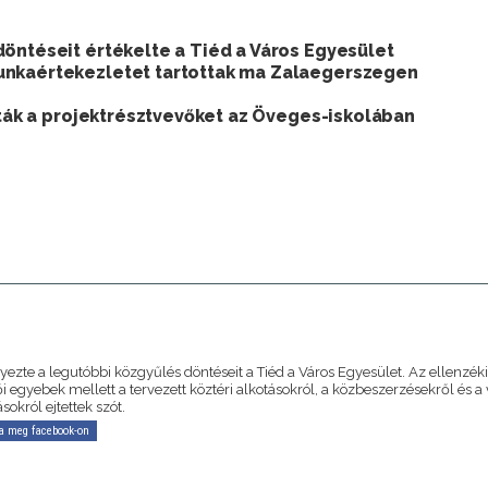
öntéseit értékelte a Tiéd a Város Egyesület
unkaértekezletet tartottak ma Zalaegerszegen
árták a projektrésztvevőket az Öveges-iskolában
A
ezte a legutóbbi közgyűlés döntéseit a Tiéd a Város Egyesület. Az ellenzéki
i egyebek mellett a tervezett köztéri alkotásokról, a közbeszerzésekről és a
okról ejtettek szót.
a meg facebook-on