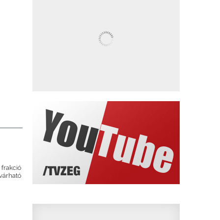
 frakció
 várható