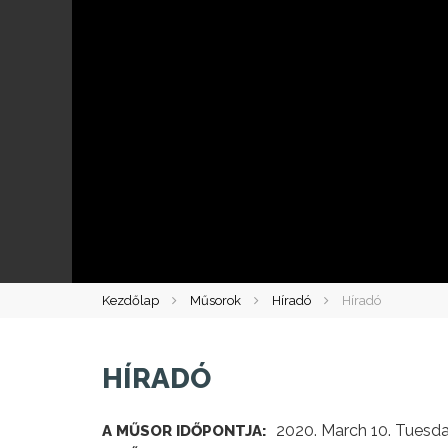
Kezdőlap
Műsorok
Híradó
Híradó
HÍRADÓ
2020. March 10. Tuesda
A MŰSOR IDŐPONTJA: