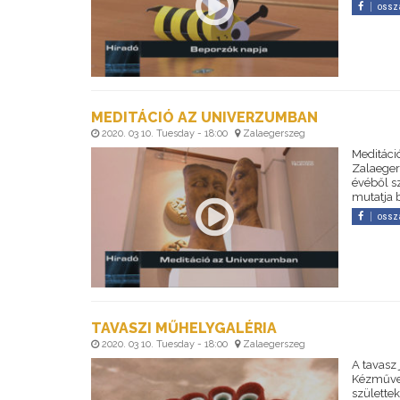
ossz
MEDITÁCIÓ AZ UNIVERZUMBAN
2020. 03 10. Tuesday - 18:00
Zalaegerszeg
Meditáci
Zalaeger
évéből s
mutatja 
ossz
TAVASZI MŰHELYGALÉRIA
2020. 03 10. Tuesday - 18:00
Zalaegerszeg
A tavasz
Kézműves
születtek