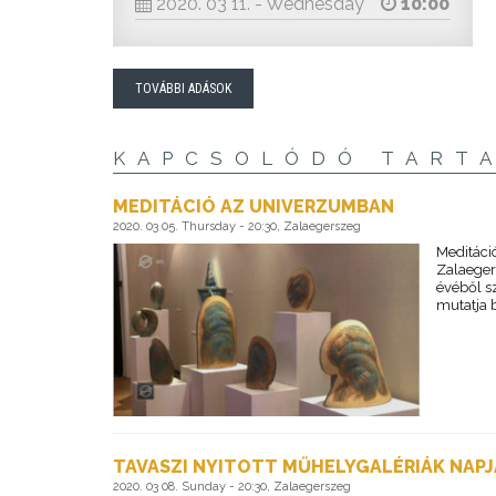
2020. 03 11. - Wednesday
10:00
TOVÁBBI ADÁSOK
KAPCSOLÓDÓ TART
MEDITÁCIÓ AZ UNIVERZUMBAN
2020. 03 05. Thursday - 20:30, Zalaegerszeg
Meditáci
Zalaeger
évéből s
mutatja 
TAVASZI NYITOTT MŰHELYGALÉRIÁK NAPJ
2020. 03 08. Sunday - 20:30, Zalaegerszeg