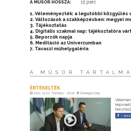
15 perc
A MŰSOR HOSSZA:
1. Véleményezték: a legutóbbi közgyűlés d
2. Változások a szakképzésben: megyei m
3. Tájékoztatás
4. Digitális szakmai nap: tájékoztatóra v
5. Beporzók napja
6. Meditáció az Univerzumban
7. Tavaszi műhelygaléria
A MŰSOR TARTALM
ÉRTÉKELTÉK
2020. 03 10. Tuesday - 18:00
Zalaegerszeg
Vélemény
képviselő
beruházás
ossz