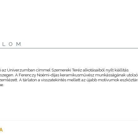
ALOM
ó az Univerzumban címmel Szemereki Teréz alkotásaiból nyílt kiállítás
szegen. A Ferenczy Noémi-díjas keramikusművész munkásságának utolsó 
zemlézett. A tárlaton a visszatekintés mellett az újabb motívumok eszköztár
be.
A