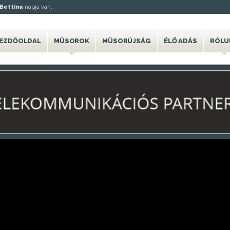
Bettina
napja van.
EZDŐOLDAL
MŰSOROK
MŰSORÚJSÁG
ÉLŐ ADÁS
RÓLU