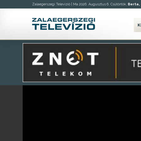
Zalaegerszegi Televízió |
Ma 2026. Augusztus 6. Csütörtök,
Berta, 
K