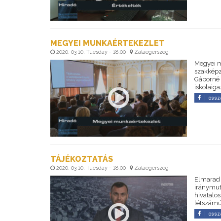
MEGYEI MUNKAÉRTEKEZLET
2020. 03 10. Tuesday - 18:00
Zalaegerszeg
Megyei m
szakképz
Gáborné s
iskolaiga
ossz
TÁJÉKOZTATÁS
2020. 03 10. Tuesday - 18:00
Zalaegerszeg
Elmarad 
iránymut
hivatalos
létszámú
ossz