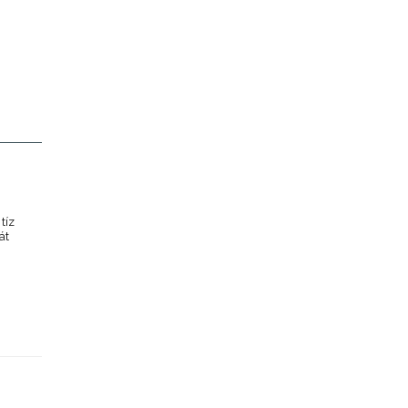
tíz
át