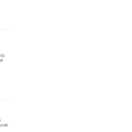
tíz
át
i
gurák