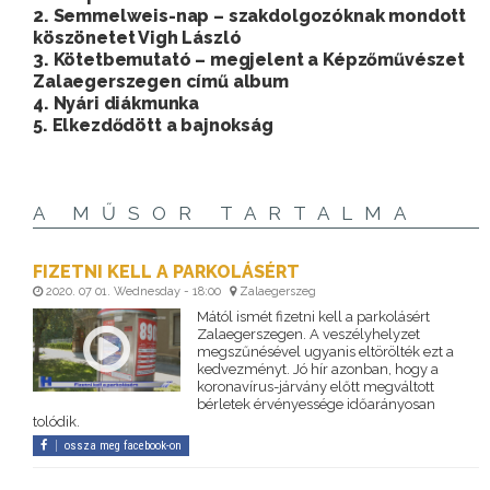
2. Semmelweis-nap – szakdolgozóknak mondott
köszönetet Vigh László
3. Kötetbemutató – megjelent a Képzőművészet
Zalaegerszegen című album
4. Nyári diákmunka
5. Elkezdődött a bajnokság
A MŰSOR TARTALMA
FIZETNI KELL A PARKOLÁSÉRT
2020. 07 01. Wednesday - 18:00
Zalaegerszeg
Mától ismét fizetni kell a parkolásért
Zalaegerszegen. A veszélyhelyzet
megszűnésével ugyanis eltörölték ezt a
kedvezményt. Jó hír azonban, hogy a
koronavírus-járvány előtt megváltott
bérletek érvényessége időarányosan
tolódik.
ossza meg facebook-on