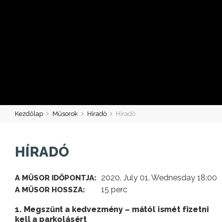
Kezdőlap
Műsorok
Híradó
Híradó
HÍRADÓ
2020. July 01. Wednesday 18:00
A MŰSOR IDŐPONTJA:
15 perc
A MŰSOR HOSSZA:
1. Megszűnt a kedvezmény – mától ismét fizetni
kell a parkolásért