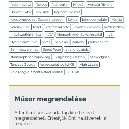
festőművész
főorvos
fotóriporter
Híradó
Horváth Richárd
Horváth Sába
Joó Hilda
képzőművészet
Képzőművészet Zalaegerszegen
könyv
könyvbemutató
kórház
koronavírus
kötet
kötetbemutató
Koválcsik Miklós
közlekedés
művészettörténész
NAV
Nemzeti Adó- és Vámhivatal
nyár
Nyári diákmunka
orvos
parkolás
parkoló
parkolóbérlet
Semmelweis-nap
Seres Péter
strandröplabda
strandröplabda bajnokság
Sürgősségi Osztály
szakdolgozó
Tánczos György
Városgazdálkodási Kft.
Vigh László
Zala Megyei Szent Rafael Kórház
ZTE RK
Műsor megrendelése
A fenti műsort az adatlap kitöltésével
megrendelheti. Értesítjük Önt, ha átveheti a
felvételt.