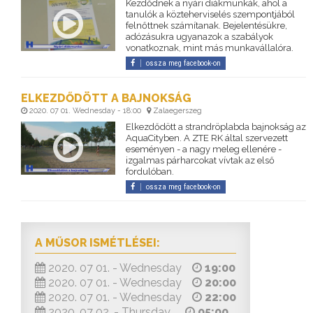
Kezdődnek a nyári diákmunkák, ahol a
tanulók a közteherviselés szempontjából
felnőttnek számítanak. Bejelentésükre,
adózásukra ugyanazok a szabályok
vonatkoznak, mint más munkavállalóra.
ossza meg facebook-on
ELKEZDŐDÖTT A BAJNOKSÁG
2020. 07 01. Wednesday - 18:00
Zalaegerszeg
Elkezdődött a strandröplabda bajnokság az
AquaCityben. A ZTE RK által szervezett
eseményen - a nagy meleg ellenére -
izgalmas párharcokat vívtak az első
fordulóban.
ossza meg facebook-on
A MŰSOR ISMÉTLÉSEI:
2020. 07 01. - Wednesday
19:00
2020. 07 01. - Wednesday
20:00
2020. 07 01. - Wednesday
22:00
2020. 07 02. - Thursday
05:00