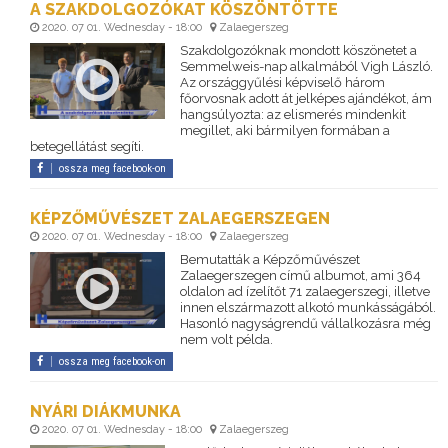
A SZAKDOLGOZÓKAT KÖSZÖNTÖTTE
2020. 07 01. Wednesday - 18:00
Zalaegerszeg
Szakdolgozóknak mondott köszönetet a
Semmelweis-nap alkalmából Vigh László.
Az országgyűlési képviselő három
főorvosnak adott át jelképes ajándékot, ám
hangsúlyozta: az elismerés mindenkit
megillet, aki bármilyen formában a
betegellátást segíti.
ossza meg facebook-on
KÉPZŐMŰVÉSZET ZALAEGERSZEGEN
2020. 07 01. Wednesday - 18:00
Zalaegerszeg
Bemutatták a Képzőművészet
Zalaegerszegen című albumot, ami 364
oldalon ad ízelítőt 71 zalaegerszegi, illetve
innen elszármazott alkotó munkásságából.
Hasonló nagyságrendű vállalkozásra még
nem volt példa.
ossza meg facebook-on
NYÁRI DIÁKMUNKA
2020. 07 01. Wednesday - 18:00
Zalaegerszeg