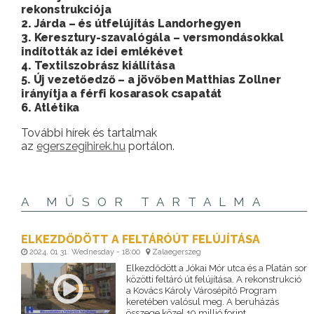
rekonstrukciója
2. Járda – és útfelújítás Landorhegyen
3. Keresztury-szavalógála – versmondásokkal
indították az idei emlékévet
4. Textilszobrász kiállítása
5. Új vezetőedző – a jövőben Matthias Zollner
irányítja a férfi kosarasok csapatát
6. Atlétika
További hírek és tartalmak
az
egerszegihirek.hu
portálon.
A MŰSOR TARTALMA
ELKEZDŐDÖTT A FELTÁRÓÚT FELÚJÍTÁSA
2024. 01 31. Wednesday - 18:00
Zalaegerszeg
Elkezdődött a Jókai Mór utca és a Platán sor
közötti feltáró út felújítása. A rekonstrukció
a Kovács Károly Városépítő Program
keretében valósul meg. A beruházás
összege közel 19 millió forint.