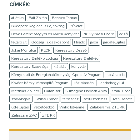
CÍMKÉK:
atlétika
Bali Zoltán
Bencze Tamás
Budapest Regionális Bajnokság
Bűvölet
Deák Ferenc Megyei és Városi Könyvtár
dr. Gyimesi Endre
edző
feltáró út
Göcseji Tudásközpont
Híradó
járda
járdafelújítás
Jókai Mór utca
KEOP
Keresztury Dezső
Keresztury Emlékbizottság
Keresztury Emlékév
Keresztury Szavalóga
kiállítás
könyvtár
Környezeti és Energiahatékonysági Operatív Program
kosárlabda
Kovács Károly Városépítő Program
közlekedés
Landorhegyi út
Matthias Zollner
Platán sor
Sümeginé Horváth Anita
Szak Tibor
szavalógála
Szilasi Gábor
társasház
textilszobrász
Tóth Renáta
útfelújítás
vezetőedző
Vinkó Istvánné
Zalakerámia ZTE KK
Zalaszám ZAC
ZTE KK