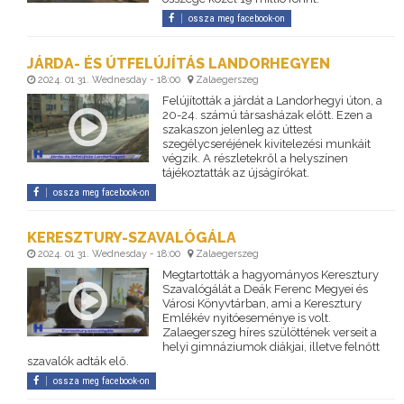
ossza meg facebook-on
JÁRDA- ÉS ÚTFELÚJÍTÁS LANDORHEGYEN
2024. 01 31. Wednesday - 18:00
Zalaegerszeg
Felújították a járdát a Landorhegyi úton, a
20-24. számú társasházak előtt. Ezen a
szakaszon jelenleg az úttest
szegélycseréjének kivitelezési munkáit
végzik. A részletekről a helyszínen
tájékoztatták az újságírókat.
ossza meg facebook-on
KERESZTURY-SZAVALÓGÁLA
2024. 01 31. Wednesday - 18:00
Zalaegerszeg
Megtartották a hagyományos Keresztury
Szavalógálát a Deák Ferenc Megyei és
Városi Könyvtárban, ami a Keresztury
Emlékév nyitóeseménye is volt.
Zalaegerszeg híres szülöttének verseit a
helyi gimnáziumok diákjai, illetve felnőtt
szavalók adták elő.
ossza meg facebook-on