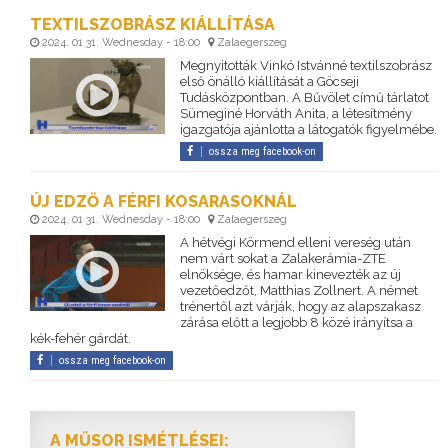
TEXTILSZOBRÁSZ KIÁLLÍTÁSA
2024. 01 31. Wednesday - 18:00
Zalaegerszeg
Megnyitották Vinkó Istvánné textilszobrász
első önálló kiállítását a Göcseji
Tudásközpontban. A Bűvölet című tárlatot
Sümeginé Horváth Anita, a létesítmény
igazgatója ajánlotta a látogatók figyelmébe.
ossza meg facebook-on
ÚJ EDZŐ A FÉRFI KOSARASOKNÁL
2024. 01 31. Wednesday - 18:00
Zalaegerszeg
A hétvégi Körmend elleni vereség után
nem várt sokat a Zalakerámia-ZTE
elnöksége, és hamar kinevezték az új
vezetőedzőt, Matthias Zollnert. A német
trénertől azt várják, hogy az alapszakasz
zárása előtt a legjobb 8 közé irányítsa a
kék-fehér gárdát.
ossza meg facebook-on
A MŰSOR ISMÉTLÉSEI: