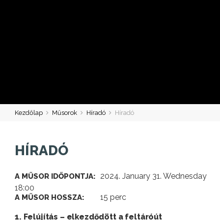
Kezdőlap
Műsorok
Híradó
Híradó
HÍRADÓ
2024. January 31. Wednesday
A MŰSOR IDŐPONTJA:
18:00
15 perc
A MŰSOR HOSSZA:
1. Felújítás – elkezdődött a feltáróút