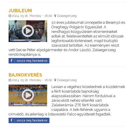
JUBILEUM
2024. 03 18. Monday - 18:00
Zalaegerszeg
10 éves jubileumát ünnepelte a Besenyő és
Öreghegy Polgárőr Egyesület. A
rendhagyó közgyűlésen elismeréseket
adtak át, felelevenítették az elmúlt időszak
legfontosabb történéseit, majd tisztújító
szavazást tartottak. Az eseményen részt
vett Gecse Péter alpolgármester és Andor László, Zalaegerszeg
rendőrkapitánya is.
ossza meg facebook-on
BAJNOKVERÉS
2024. 03 18. Monday - 18:00
Zalaegerszeg
Lassan a végéhez közelednek a küzdelmek
a férfi kosárlabda bajnokság
alapszakaszában. Három fordulóval a
zárás előtt nehéz ellenfél várt
Zalakerámia-ZTE férfi kosárlabda
csapatára. A kék-fehérek ugyanis a
címvédő, és jelenleg is listavezető Falco együttesét fogadták.
ossza meg facebook-on