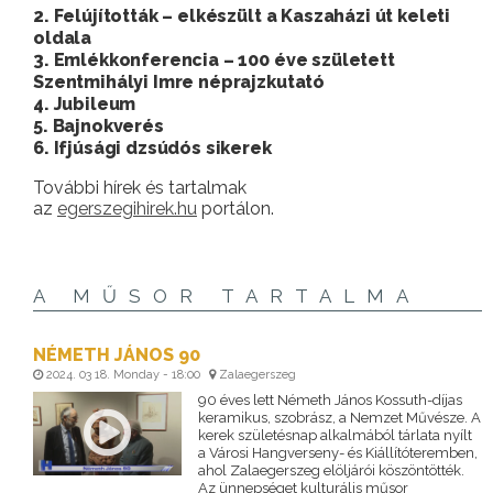
2. Felújították – elkészült a Kaszaházi út keleti
oldala
3. Emlékkonferencia – 100 éve született
Szentmihályi Imre néprajzkutató
4. Jubileum
5. Bajnokverés
6. Ifjúsági dzsúdós sikerek
További hírek és tartalmak
az
egerszegihirek.hu
portálon.
A MŰSOR TARTALMA
NÉMETH JÁNOS 90
2024. 03 18. Monday - 18:00
Zalaegerszeg
90 éves lett Németh János Kossuth-díjas
keramikus, szobrász, a Nemzet Művésze. A
kerek születésnap alkalmából tárlata nyílt
a Városi Hangverseny- és Kiállítóteremben,
ahol Zalaegerszeg elöljárói köszöntötték.
Az ünnepséget kulturális műsor