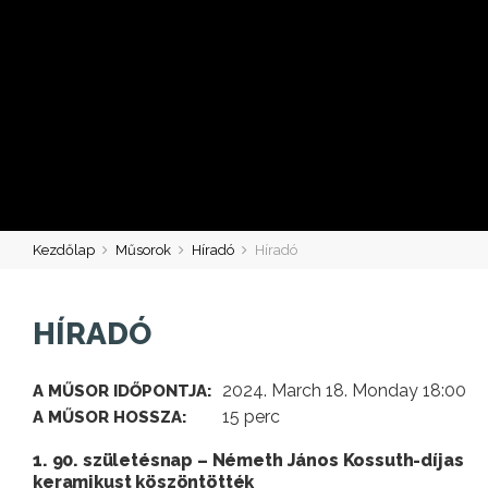
Kezdőlap
Műsorok
Híradó
Híradó
HÍRADÓ
2024. March 18. Monday 18:00
A MŰSOR IDŐPONTJA:
15 perc
A MŰSOR HOSSZA:
1. 90. születésnap – Németh János Kossuth-díjas
keramikust köszöntötték