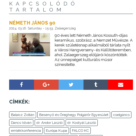
KAPCSOLÓDÓ
TARTALOM
NÉMETH JÁNOS 90
2024. 03 16. Saturday - 15:53, Zalaegerszeg
90 éves lett Németh János Kossuth-díjas
keramikus, szobrász, a Nemzet Művésze. A
kerek születésnap alkalmából tárlata nyílt
a Városi Hangverseny- és Kiállítóteremben,
ahol Zalaegerszeg elöljárói köszöntötték.
Az ünnepséget kulturális műsor
színesítette.
CÍMKÉK:
Balaicz Zoltán
Besenyő és Öreghegy Polgárőr Egyesület
cselgáncs
Dancs István
dr. Andor László
dr. Kostyál László
emlékkonferencia
Európa Kupa
FALCO KC