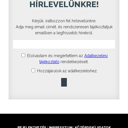
HÍRLEVELÜNKRE!
Kérjük, iratkozzon fel hírlevelünkre.
Adja meg email címét, és rendszeresen tájékoztatjuk
emailben a legfrissebb hírekről.
Elolvastam és megértettem az
Adatkezelési
tájékoztató
rendelkezéseit.
Hozzájárulok az adatkezeléshez.
BEJELENTKEZÉS
|
IMPRESSZUM
|
KÖZÉRDEKŰ ADATOK