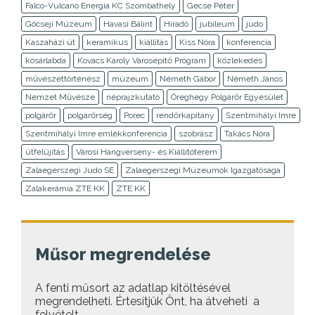
Falco-Vulcano Energia KC Szombathely
Gecse Péter
Göcseji Múzeum
Havasi Bálint
Híradó
jubileum
judo
Kaszaházi út
keramikus
kiállítás
Kiss Nóra
konferencia
kosárlabda
Kovács Károly Városépítő Program
közlekedés
művészettörténész
múzeum
Németh Gábor
Németh János
Nemzet Művésze
néprajzkutató
Öreghegy Polgárőr Egyesület
polgárőr
polgárőrség
Porec
rendőrkapitány
Szentmihályi Imre
Szentmihályi Imre emlékkonferencia
szobrász
Takács Nóra
útfelújítás
Városi Hangverseny- és Kiállítóterem
Zalaegerszegi Judo SE
Zalaegerszegi Múzeumok Igazgatósága
Zalakerámia ZTE KK
ZTE KK
Műsor megrendelése
A fenti műsort az adatlap kitöltésével
megrendelheti. Értesítjük Önt, ha átveheti a
felvételt.