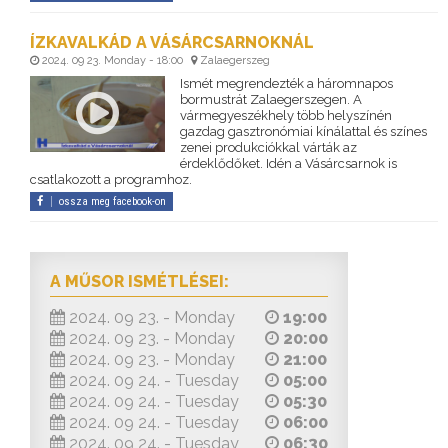
ÍZKAVALKÁD A VÁSÁRCSARNOKNÁL
2024. 09 23. Monday - 18:00
Zalaegerszeg
Ismét megrendezték a háromnapos
bormustrát Zalaegerszegen. A
vármegyeszékhely több helyszínén
gazdag gasztronómiai kínálattal és színes
zenei produkciókkal várták az
érdeklődőket. Idén a Vásárcsarnok is
csatlakozott a programhoz.
ossza meg facebook-on
A MŰSOR ISMÉTLÉSEI:
2024. 09 23. - Monday
19:00
2024. 09 23. - Monday
20:00
2024. 09 23. - Monday
21:00
2024. 09 24. - Tuesday
05:00
2024. 09 24. - Tuesday
05:30
2024. 09 24. - Tuesday
06:00
2024. 09 24. - Tuesday
06:30