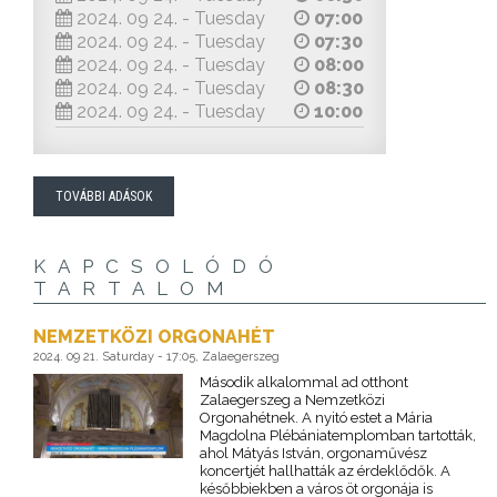
2024. 09 24. - Tuesday
07:00
2024. 09 24. - Tuesday
07:30
2024. 09 24. - Tuesday
08:00
2024. 09 24. - Tuesday
08:30
2024. 09 24. - Tuesday
10:00
TOVÁBBI ADÁSOK
KAPCSOLÓDÓ
TARTALOM
NEMZETKÖZI ORGONAHÉT
2024. 09 21. Saturday - 17:05, Zalaegerszeg
Második alkalommal ad otthont
Zalaegerszeg a Nemzetközi
Orgonahétnek. A nyitó estet a Mária
Magdolna Plébániatemplomban tartották,
ahol Mátyás István, orgonaművész
koncertjét hallhatták az érdeklődők. A
későbbiekben a város öt orgonája is