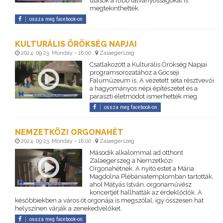
utasok a főbb látványosságokat is
megtekinthették.
ossza meg facebook-on
KULTURÁLIS ÖRÖKSÉG NAPJAI
2024. 09 23. Monday - 18:00
Zalaegerszeg
Csatlakozott a Kulturális Örökség Napjai
programsorozatához a Göcseji
Falumúzeum is. A vezetett séta résztvevői
a hagyományos népi építészetet és a
paraszti életmódot ismerhették meg.
ossza meg facebook-on
NEMZETKÖZI ORGONAHÉT
2024. 09 23. Monday - 18:00
Zalaegerszeg
Második alkalommal ad otthont
Zalaegerszeg a Nemzetközi
Orgonahétnek. A nyitó estet a Mária
Magdolna Plébániatemplomban tartották,
ahol Mátyás István, orgonaművész
koncertjét hallhatták az érdeklődők. A
későbbiekben a város öt orgonája is megszólal, így összesen hat
helyszínen várják a zenekedvelőket.
ossza meg facebook-on