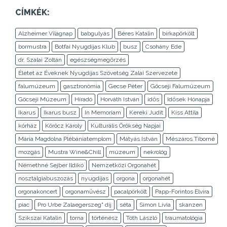
CÍMKÉK:
Alzheimer Világnap
babgulyás
Béres Katalin
birkapörkölt
bormustra
Botfai Nyugdíjas Klub
busz
Csohány Ede
dr. Szalai Zoltán
egészségmegőrzés
Életet az Éveknek Nyugdíjas Szövetség Zalai Szervezete
falumúzeum
gasztronómia
Gecse Péter
Göcseji Falumúzeum
Göcseji Múzeum
Híradó
Horváth István
idős
Idősek Hónapja
Ikarus
Ikarus busz
In Memoriam
Kereki Judit
Kiss Attila
kórház
Köröcz Károly
Kulturális Örökség Napjai
Mária Magdolna Plébániatemplom
Mátyás István
Mészáros Tiborné
mozgás
Mustra Wine&Chill
múzeum
nekrológ
Némethné Sejber Ildikó
Nemzetközi Orgonahét
nosztalgiabuszozás
nyugdíjas
orgona
orgonahét
orgonakoncert
orgonaművész
pacalpörkölt
Papp-Forintos Elvira
piac
Pro Urbe Zalaegerszeg" díj
séta
Simon Lívia
skanzen
Szikszai Katalin
torna
történész
Tóth László
traumatológia