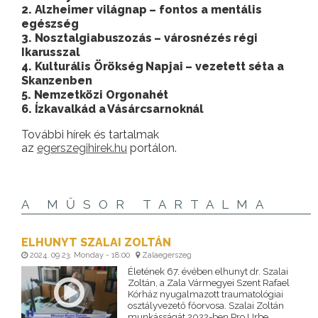
2. Alzheimer világnap – fontos a mentális
egészség
3. Nosztalgiabuszozás – városnézés régi
Ikarusszal
4. Kulturális Örökség Napjai – vezetett séta a
Skanzenben
5. Nemzetközi Orgonahét
6. Ízkavalkád a Vásárcsarnoknál
További hírek és tartalmak
az
egerszegihirek.hu
portálon.
A MŰSOR TARTALMA
ELHUNYT SZALAI ZOLTÁN
2024. 09 23. Monday - 18:00
Zalaegerszeg
Életének 67. évében elhunyt dr. Szalai
Zoltán, a Zala Vármegyei Szent Rafael
Kórház nyugalmazott traumatológiai
osztályvezető főorvosa. Szalai Zoltán
munkásságát 2022-ben Pro Urbe