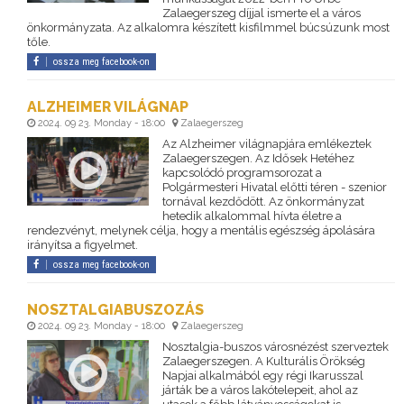
Zalaegerszeg díjjal ismerte el a város
önkormányzata. Az alkalomra készített kisfilmmel búcsúzunk most
tőle.
ossza meg facebook-on
ALZHEIMER VILÁGNAP
2024. 09 23. Monday - 18:00
Zalaegerszeg
Az Alzheimer világnapjára emlékeztek
Zalaegerszegen. Az Idősek Hetéhez
kapcsolódó programsorozat a
Polgármesteri Hivatal előtti téren - szenior
tornával kezdődött. Az önkormányzat
hetedik alkalommal hívta életre a
rendezvényt, melynek célja, hogy a mentális egészség ápolására
irányítsa a figyelmet.
ossza meg facebook-on
NOSZTALGIABUSZOZÁS
2024. 09 23. Monday - 18:00
Zalaegerszeg
Nosztalgia-buszos városnézést szerveztek
Zalaegerszegen. A Kulturális Örökség
Napjai alkalmából egy régi Ikarusszal
járták be a város lakótelepeit, ahol az