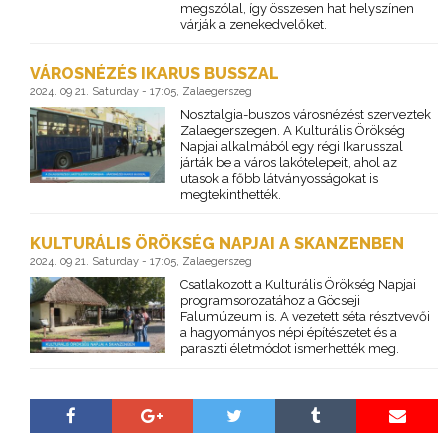
megszólal, így összesen hat helyszínen
várják a zenekedvelőket.
VÁROSNÉZÉS IKARUS BUSSZAL
2024. 09 21. Saturday - 17:05, Zalaegerszeg
Nosztalgia-buszos városnézést szerveztek
Zalaegerszegen. A Kulturális Örökség
Napjai alkalmából egy régi Ikarusszal
járták be a város lakótelepeit, ahol az
utasok a főbb látványosságokat is
megtekinthették.
KULTURÁLIS ÖRÖKSÉG NAPJAI A SKANZENBEN
2024. 09 21. Saturday - 17:05, Zalaegerszeg
Csatlakozott a Kulturális Örökség Napjai
programsorozatához a Göcseji
Falumúzeum is. A vezetett séta résztvevői
a hagyományos népi építészetet és a
paraszti életmódot ismerhették meg.