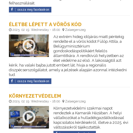
felhasználását.
ossza meg facebook-on
ÉLETBE LÉPETT A VÖRÖS KÓD
2025. 02 19. Wednesday - 18:00
Zalaegerszeg
Az extrém hideg időjárás miatt péntekig
rendelte el a vörös kódot Fülöp Attila, a
Belügyminisztérium
gondoskodáspolitikáért felelős
államtitkára. A rendkívüli helyzetben az
élet védelme az első. A lakosságtól azt
kérik, ha valaki bajba jutott embert lát, hívja a regionális
diszpécserszolgálatot, amely a jelzések alapján azonnal intézkedni
tud.
ossza meg facebook-on
KÖRNYEZETVÉDELEM
2025. 02 19. Wednesday - 18:00
Zalaegerszeg
Környezetvédelmi szakmai napot
rendeztek a Kamarák Házában. A helyi
vállalkozókat a hulladékgazdálkodással
kapcsolatos kérdésekről, illetve a 2025. évi
változásokról tájékoztatták.