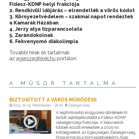
Fidesz-KDNP helyi frakciója
2. Rendkívüli időjárás – elrendelték a vörös kódot
3. Környezetvédelem – szakmai napot rendeztek
a Kamarák Házában
4. Jerzy atya tízparancsolata
5. Zarándokolnak
6. Fekvenyomó diákolimpia
További hírek és tartalmak
az
egerszegihirek.hu
portálon.
A MŰSOR TARTALMA
BIZTOSÍTOTT A VÁROS MŰKÖDÉSE
2025. 02 19. Wednesday - 18:00
Zalaegerszeg
A legfontosabb közgyűlési döntésekről
tartott sajtótájékoztatót a Fidesz-KDNP
zalaegerszegi frakciója. A képviselők
többek között értékelték a 2025-ös
költségvetést, az Egészséges Zalaegerszeg
Programot és a Környezetvédelmi Alap