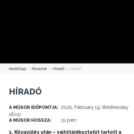
Kezdőlap
Műsorok
Híradó
Híradó
HÍRADÓ
2025. February 19. Wednesday
A MŰSOR IDŐPONTJA:
18:00
15 perc
A MŰSOR HOSSZA:
1. Közgyűlés után – sajtótájékoztatót tartott a