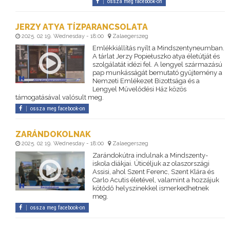
ossza meg facebook-on
JERZY ATYA TÍZPARANCSOLATA
2025. 02 19. Wednesday - 18:00
Zalaegerszeg
Emlékkiállítás nyílt a Mindszentyneumban.
A tárlat Jerzy Popiełuszko atya életútját és
szolgálatát idézi fel. A lengyel származású
pap munkásságát bemutató gyűjtemény a
Nemzeti Emlékezet Bizottsága és a
Lengyel Művelődési Ház közös
támogatásával valósult meg.
ossza meg facebook-on
ZARÁNDOKOLNAK
2025. 02 19. Wednesday - 18:00
Zalaegerszeg
Zarándokútra indulnak a Mindszenty-
iskola diákjai. Úticéljuk az olaszországi
Assisi, ahol Szent Ferenc, Szent Klára és
Carlo Acutis életével, valamint a hozzájuk
kötődő helyszínekkel ismerkedhetnek
meg.
ossza meg facebook-on