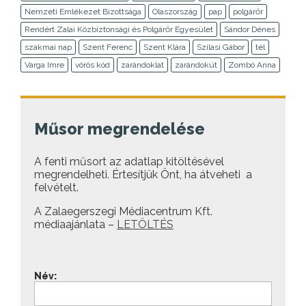
Nemzeti Emlékezet Bizottsága
Olaszország
pap
polgárőr
Rendért Zalai Közbiztonsági és Polgárőr Egyesület
Sándor Dénes
szakmai nap
Szent Ferenc
Szent Klára
Szilasi Gábor
tél
Varga Imre
vörös kód
zarándoklat
zarándokút
Zombó Anna
Műsor megrendelése
A fenti műsort az adatlap kitöltésével
megrendelheti. Értesítjük Önt, ha átveheti a
felvételt.
A Zalaegerszegi Médiacentrum Kft.
médiaajánlata –
LETÖLTÉS
Név: