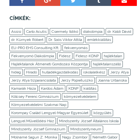
CÍMKÉK:
Assisi
Carlo Acutis
Csermely Ildikó
diákolimpia
dr. Káldi Dávid
dr. Kürnyek Róbert
Dr. Soós Viktor Attila
emlékkiállítás
EU-PRO EHS Consulting Kft.
fekvenyomás
Fekvenyomó Diákolimpia
Fidesz
Fidesz-KDNP
hajléktalan
Hajléktalanok Átmeneti Gondozási Központja
hajléktalanszálló
hideg
Híradó
hulladékgazdálkodás
iskolalelkész
Jerzy Atya
Jerzy Atya tízparancsolata
Jerzy Popiełuszko
Joanna Urbanska
Kamarák Háza
Kardos Ádám
KDNP
kiállítás
Kölcsey Ferenc Gimnázium
környezetvédelem
Környezetvédelmi Szakmai Nap
Korompay Család Lengyel-Magyar Egyesület
közgyűlés
Lengyel Művelődési Ház
Mindszenty József Általános Iskola
Mindszenty József Gimnázium
Mindszentyneum
Molnárné Sagun Z. Monika
Nagy Zsombor
Németh Gábor