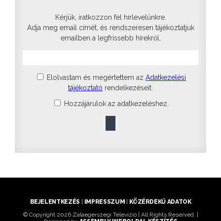
Kérjük, iratkozzon fel hírlevelünkre.
Adja meg email címét, és rendszeresen tájékoztatjuk
emailben a legfrissebb hírekről.
Elolvastam és megértettem az
Adatkezelési
tájékoztató
rendelkezéseit.
Hozzájárulok az adatkezeléshez.
BEJELENTKEZÉS
|
IMPRESSZUM
|
KÖZÉRDEKŰ ADATOK
© Copyright 2026 Zalaegerszegi Televízió | All Rights Reserved. |