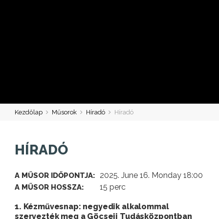
Kezdőlap
Műsorok
Híradó
Híradó
HÍRADÓ
2025. June 16. Monday 18:00
A MŰSOR IDŐPONTJA:
15 perc
A MŰSOR HOSSZA:
1. Kézművesnap: negyedik alkalommal
szervezték meg a Göcseji Tudásközpontban