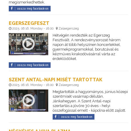
megismerkedhettek.
ossza meg facebook-on
EGERSZEGFESZT
2025. 06 16. Monday - 18:00
Zalaegerszeg
Hétvégén rendezték az Egerszeg
Fesztivált. A rendezvénysorozat három
napon át több helyszínen koncertekkel,
gyermekprogramokkal, borutcával és
kézműves kirakodóvásárral várta az
érdeklődőket.
ossza meg facebook-on
SZENT ANTAL-NAPI MISÉT TARTOTTAK
2025. 06 16. Monday - 18:00
Zalaegerszeg
Megtartották a hagyományos, június közepi
szentmisét vasárnap délután,
Jánkahegyen. A Szent Antal-napi
szertartás a jövőre 30 éves - helyi
összefogással emelt - kápolna előtt zajlott.
ossza meg facebook-on