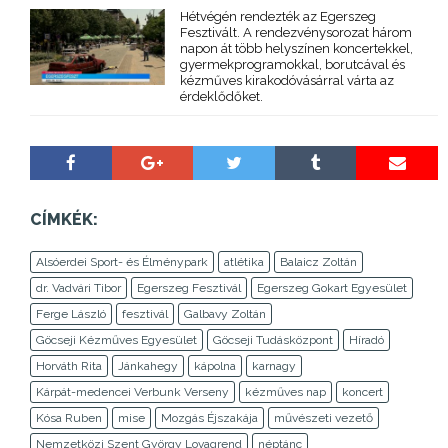
Hétvégén rendezték az Egerszeg
Fesztivált. A rendezvénysorozat három
napon át több helyszínen koncertekkel,
gyermekprogramokkal, borutcával és
kézműves kirakodóvásárral várta az
érdeklődőket.
CÍMKÉK:
Alsóerdei Sport- és Élménypark
atlétika
Balaicz Zoltán
dr. Vadvári Tibor
Egerszeg Fesztivál
Egerszeg Gokart Egyesület
Ferge László
fesztivál
Galbavy Zoltán
Göcseji Kézműves Egyesület
Göcseji Tudásközpont
Híradó
Horváth Rita
Jánkahegy
kápolna
karnagy
Kárpát-medencei Verbunk Verseny
kézműves nap
koncert
Kósa Ruben
mise
Mozgás Éjszakája
művészeti vezető
Nemzetközi Szent György Lovagrend
néptánc