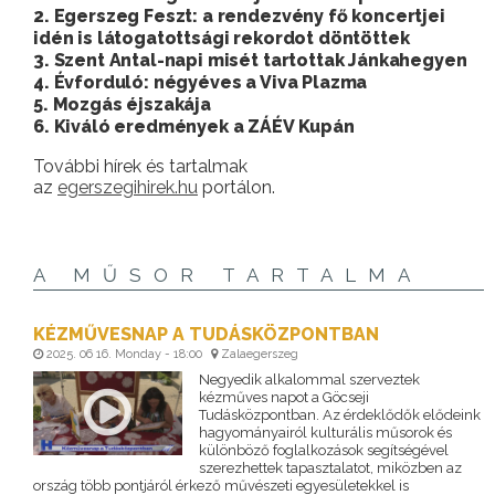
2. Egerszeg Feszt: a rendezvény fő koncertjei
idén is látogatottsági rekordot döntöttek
3. Szent Antal-napi misét tartottak Jánkahegyen
4. Évforduló: négyéves a Viva Plazma
5. Mozgás éjszakája
6. Kiváló eredmények a ZÁÉV Kupán
További hírek és tartalmak
az
egerszegihirek.hu
portálon.
A MŰSOR TARTALMA
KÉZMŰVESNAP A TUDÁSKÖZPONTBAN
2025. 06 16. Monday - 18:00
Zalaegerszeg
Negyedik alkalommal szerveztek
kézműves napot a Göcseji
Tudásközpontban. Az érdeklődők elődeink
hagyományairól kulturális műsorok és
különböző foglalkozások segítségével
szerezhettek tapasztalatot, miközben az
ország több pontjáról érkező művészeti egyesületekkel is