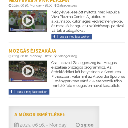
NÉGYÉVES A VIVA PLAZMA
2025. 06 16. Monday - 18:00
Zalaegerszeg
Négy évvel ezelőtt nyitotta meg kapuit a
Viva Plazma Center. A jubileum
alkalmából különleges kedvezményekkel
és mexikói hangulatú születésnapi partival
várták a látogatókat.
ossza meg facebook-on
MOZGÁS ÉJSZAKÁJA
2025. 06 16. Monday - 18:00
Zalaegerszeg
Csatlakozott Zalaegerszeg is a Mozgás
éjszakája országos programhoz. Az
érdeklődőket két helyszínen, a Sportutca
Fitneszben, valamint az Alsóerdei Sport- és
Élményparkban várták. A szervezők több
mint 20 féle mozgásformával készültek.
ossza meg facebook-on
A MŰSOR ISMÉTLÉSEI:
2025. 06 16. - Monday
19:00