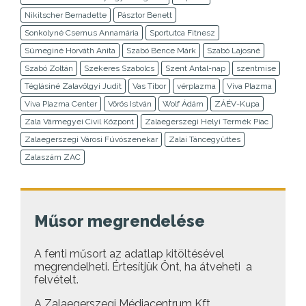
Nikitscher Bernadette
Pásztor Benett
Sonkolyné Csernus Annamária
Sportutca Fitnesz
Sümeginé Horváth Anita
Szabó Bence Márk
Szabó Lajosné
Szabó Zoltán
Szekeres Szabolcs
Szent Antal-nap
szentmise
Téglásiné Zalavölgyi Judit
Vas Tibor
vérplazma
Viva Plazma
Viva Plazma Center
Vörös István
Wolf Ádám
ZÁÉV-Kupa
Zala Vármegyei Civil Központ
Zalaegerszegi Helyi Termék Piac
Zalaegerszegi Városi Fúvószenekar
Zalai Táncegyüttes
Zalaszám ZAC
Műsor megrendelése
A fenti műsort az adatlap kitöltésével
megrendelheti. Értesítjük Önt, ha átveheti a
felvételt.
A Zalaegerszegi Médiacentrum Kft.