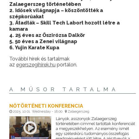
Zalaegerszeg történetében
2. Idősek világnapja – köszöntötték a
szépkorúakat
3. Átadták – Skill Tech Labort hozott létre a
kamara
4. 25 éves az Őszirózsa Dalkör
5. 50 éves a Zenei világnap
6. Yujin Karate Kupa
További hírek és tartalmak
az
egerszegihirek.hu
portálon.
A MŰSOR TARTALMA
NŐTÖRTÉNETI KONFERENCIA
2025. 10 01. Wednesday - 18:00
Zalaegerszeg
Lányok, asszonyok Zalaegerszeg
történetében címmel tartottak konferenciát
a megyeszékhelyen. Az esemény ismét
egy széleskörű tudományos összefogás
eredményeként jött létre. A résztvevők a