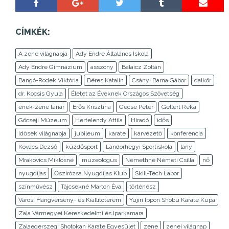
CÍMKÉK:
A zene világnapja
Ady Endre Általános Iskola
Ady Endre Gimnázium
asszony
Balaicz Zoltán
Bangó-Rodek Viktória
Béres Katalin
Csányi Barna Gábor
dalkör
dr. Kocsis Gyula
Életet az Éveknek Országos Szövetség
ének-zene tanár
Erős Krisztina
Gecse Péter
Gellért Réka
Göcseji Múzeum
Hertelendy Attila
Híradó
idős
idősek világnapja
jubileum
karate
karvezető
konferencia
Kovács Dezső
küzdősport
Landorhegyi Sportiskola
lány
Mrakovics Miklósné
muzeológus
Némethné Németi Csilla
nő
nyugdíjas
Őszirózsa Nyugdíjas Klub
Skill-Tech Labor
színművész
Tájcsekné Marton Éva
történész
Városi Hangverseny- és Kiállítóterem
Yujin Ippon Shobu Karate Kupa
Zala Vármegyei Kereskedelmi és Iparkamara
Zalaegerszegi Shotokan Karate Egyesület
zene
zenei világnap