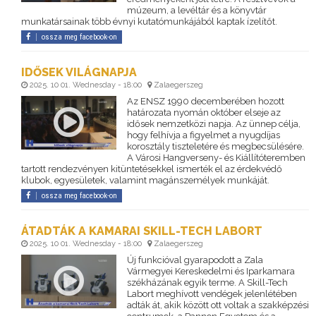
múzeum, a levéltár és a könyvtár
munkatársainak több évnyi kutatómunkájából kaptak ízelítőt.
ossza meg facebook-on
IDŐSEK VILÁGNAPJA
2025. 10 01. Wednesday - 18:00
Zalaegerszeg
Az ENSZ 1990 decemberében hozott
határozata nyomán október elseje az
idősek nemzetközi napja. Az ünnep célja,
hogy felhívja a figyelmet a nyugdíjas
korosztály tiszteletére és megbecsülésére.
A Városi Hangverseny- és Kiállítóteremben
tartott rendezvényen kitüntetésekkel ismerték el az érdekvédő
klubok, egyesületek, valamint magánszemélyek munkáját.
ossza meg facebook-on
ÁTADTÁK A KAMARAI SKILL-TECH LABORT
2025. 10 01. Wednesday - 18:00
Zalaegerszeg
Új funkcióval gyarapodott a Zala
Vármegyei Kereskedelmi és Iparkamara
székházának egyik terme. A Skill-Tech
Labort meghívott vendégek jelenlétében
adták át, akik között ott voltak a szakképzési