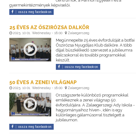
centrumok, a Pannon Egyetem és a
gyermekintézmények képviselői.
ossza meg facebook-on
25 ÉVES AZ ŐSZIRÓZSA DALKÖR
2025. 10 01. Wednesday - 18:00
Zalaegerszeg
Megünnepelte 25 éves évfordulóját a botfai
Őszirózsa Nyugdíjas Klub dalköre. A több
díjjal büszkélkedő szervezet a jubileumra
dalcsokorral és további programokkal
készült.
ossza meg facebook-on
50 ÉVES A ZENEI VILÁGNAP
2025. 10 01. Wednesday - 18:00
Zalaegerszeg
Országszerte különböző programokkal
emlékeznek a zenei világnap 50.
évfordulójára. A Zalaegerszegi Ady Iskola -
hagyományaihoz híven-, idén is egy
különleges gálaműsorral tisztelgett a
jubileumon.
ossza meg facebook-on