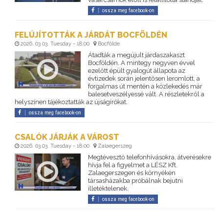
ossza meg facebook-on
FELÚJÍTOTTÁK A JÁRDÁT BOCFÖLDÉN
2026. 03 03. Tuesday - 18:00
Bocfölde
Átadták a megújult járdaszakaszt
Bocföldén. A mintegy negyven évvel
ezelőtt épült gyalogút állapota az
évtizedek során jelentősen leromlott, a
forgalmas út mentén a közlekedés már
balesetveszélyessé vált. A részletekről a
helyszínen tájékoztatták az újságírókat.
ossza meg facebook-on
CSALÓK JÁRJÁK A VÁROST
2026. 03 03. Tuesday - 18:00
Zalaegerszeg
Megtévesztő telefonhívásokra, átverésekre
hívja fel a figyelmet a LÉSZ Kft.
Zalaegerszegen és környékén
társasházakba próbálnak bejutni
illetéktelenek.
ossza meg facebook-on