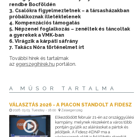
rendbe Bocföldén
3. Csalókra figyelmeztetnek – a társasházakban
próbálkoznak illetéktelenek
4. Kompenzációs támogatás
5. Népzenei foglalkozás – zenéltek és táncoltak
a gyerekek a VMK-ban
6. Virágzik a kárpáti sáfrány
7. Takács Nóra történelmet írt
További hírek és tartalmak
az
egerszegihirek.hu
portálon.
A MŰSOR TARTALMA
VÁLASZTÁS 2026 - A PIACON STANDOLT A FIDESZ
2026. 03 03. Tuesday - 18:00
Zalaegerszeg
Elkezdődött február 21-én az országgyűlési
kampány, melynek részeként a város több
pontján gyűjtik az aláírásokat a pártok és
jelöltjeik. A Fidesz-KDNP ma a
vásárcsarnok előtt is felállította standját.