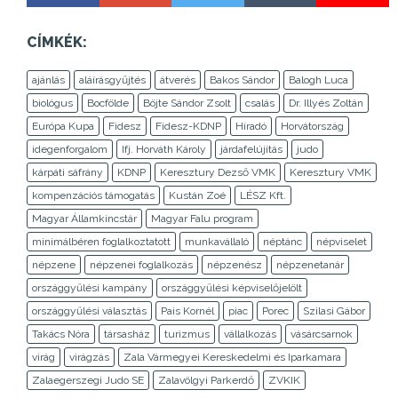
CÍMKÉK:
ajánlás
aláírásgyűjtés
átverés
Bakos Sándor
Balogh Luca
biológus
Bocfölde
Böjte Sándor Zsolt
csalás
Dr. Illyés Zoltán
Európa Kupa
Fidesz
Fidesz-KDNP
Híradó
Horvátország
idegenforgalom
Ifj. Horváth Károly
járdafelújítás
judo
kárpáti sáfrány
KDNP
Keresztury Dezső VMK
Keresztury VMK
kompenzációs támogatás
Kustán Zoé
LÉSZ Kft.
Magyar Államkincstár
Magyar Falu program
minimálbéren foglalkoztatott
munkavállaló
néptánc
népviselet
népzene
népzenei foglalkozás
népzenész
népzenetanár
országgyűlési kampány
országgyűlési képviselőjelölt
országgyűlési választás
Pais Kornél
piac
Porec
Szilasi Gábor
Takács Nóra
társasház
turizmus
vállalkozás
vásárcsarnok
virág
virágzás
Zala Vármegyei Kereskedelmi és Iparkamara
Zalaegerszegi Judo SE
Zalavölgyi Parkerdő
ZVKIK