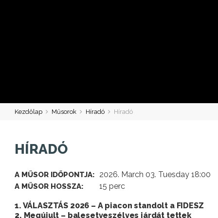
Kezdőlap
Műsorok
Híradó
Híradó
HÍRADÓ
2026. March 03. Tuesday 18:00
A MŰSOR IDŐPONTJA:
15 perc
A MŰSOR HOSSZA:
1. VÁLASZTÁS 2026 – A piacon standolt a FIDESZ
2. Megújult – balesetveszélyes járdát tettek