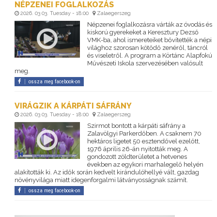
NÉPZENEI FOGLALKOZÁS
2026. 03 03. Tuesday - 18:00
Zalaegerszeg
Népzenei foglalkozásra várták az óvodás és
kiskorú gyerekeket a Keresztury Dezső
VMK-ba, ahol ismereteiket bővítették a népi
világhoz szorosan kötődő zenéről, táncról
és viseletről. A program a Körtánc Alapfokú
Művészeti Iskola szervezésében valósult
meg.
ossza meg facebook-on
VIRÁGZIK A KÁRPÁTI SÁFRÁNY
2026. 03 03. Tuesday - 18:00
Zalaegerszeg
Szirmot bontott a kárpáti sáfrány a
Zalavölgyi Parkerdőben. A csaknem 70
hektáros ligetet 50 esztendővel ezelőtt,
1976 április 26-án nyitották meg. A
gondozott zöldterületet a hetvenes
években az egykori marhalegelő helyén
alakították ki. Az idők során kedvelt kirándulóhellyé vált, gazdag
növényvilága miatt idegenforgalmi látványosságnak számít.
ossza meg facebook-on