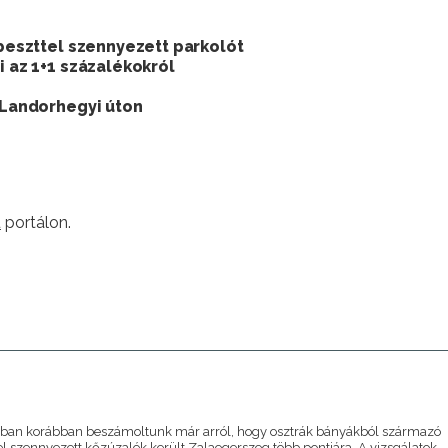
zbeszttel szennyezett parkolót
i az 1+1 százalékokról
a Landorhegyi úton
u
portálon.
A
ban korábban beszámoltunk már arról, hogy osztrák bányákból származó
el szennyezett kőzúzalék került Zalaegerszeg több pontjára. A vizsgálatok