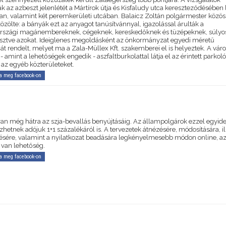
k az azbeszt jelenlétét a Mártírok útja és Kisfaludy utca kereszteződésében
an, valamint két peremkerületi utcában. Balaicz Zoltán polgármester közös
özölte: a bányák ezt az anyagot tanúsítvánnyal, igazolással árulták a
szági magánembereknek, cégeknek, kereskedőknek és tüzépeknek, súlyo
ztve azokat. Ideiglenes megoldásként az önkormányzat egyedi méretű
iát rendelt, melyet ma a Zala-Müllex Kft. szakemberei el is helyeztek. A vár
- amint a lehetőségek engedik - aszfaltburkolattal látja el az érintett parkoló
 az egyéb közterületeket.
a meg facebook-on
van még hátra az szja-bevallás benyújtásáig. Az állampolgárok ezzel egyid
hetnek adójuk 1+1 százalékáról is. A tervezetek átnézésére, módosítására, il
tésére, valamint a nyilatkozat beadására legkényelmesebb módon online, a
 van lehetőség.
a meg facebook-on