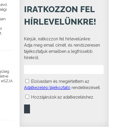
 lévő
IRATKOZZON FEL
ségi
san
HÍRLEVELÜNKRE!
os
t,
Kérjük, iratkozzon fel hírlevelünkre.
Adja meg email címét, és rendszeresen
tájékoztatjuk emailben a legfrissebb
hírekről.
ejűleg
letve
z eSZJA
Elolvastam és megértettem az
Adatkezelési tájékoztató
rendelkezéseit.
Hozzájárulok az adatkezeléshez.