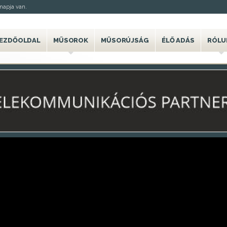
napja van.
EZDŐOLDAL
MŰSOROK
MŰSORÚJSÁG
ÉLŐ ADÁS
RÓLU