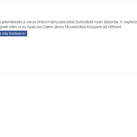
a jelentkezés a város önkormányzata által biztosított nyári táborba. A napköz
gnek idén is az Apáczai Csere János Művelődési Központ ad otthont.
a meg facebook-on