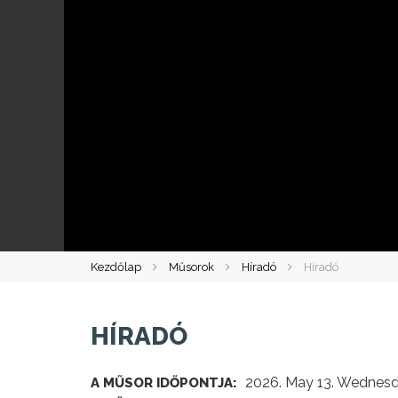
Kezdőlap
Műsorok
Híradó
Híradó
HÍRADÓ
2026. May 13. Wednesd
A MŰSOR IDŐPONTJA: