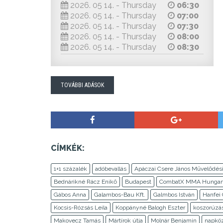
2026. 05 14. - Thursday
06:30
2026. 05 14. - Thursday
07:00
2026. 05 14. - Thursday
07:30
2026. 05 14. - Thursday
08:00
2026. 05 14. - Thursday
08:30
TOVÁBBI ADÁSOK
CÍMKÉK:
1+1 százalék
adóbevallás
Apáczai Csere János Művelődés
Bednárikné Rácz Enikő
Budapest
CombatX MMA Hungar
Gábos Anna
Galambos-Bau Kft.
Galmbos István
Hanfei
Kocsis-Rózsás Leila
Koppányné Balogh Eszter
koszorúzá
Makovecz Tamás
Mártírok útja
Molnár Benjamin
napköz