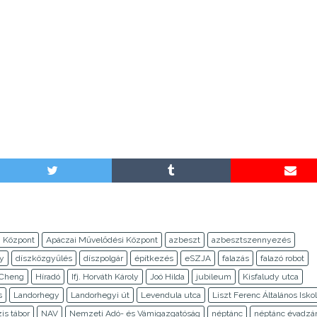
i Központ
Apáczai Művelődési Központ
azbeszt
azbesztszennyezés
y
díszközgyűlés
díszpolgár
építkezés
eSZJA
falazás
falazó robot
 Cheng
Híradó
Ifj. Horváth Károly
Joó Hilda
jubileum
Kisfaludy utca
s
Landorhegy
Landorhegyi út
Levendula utca
Liszt Ferenc Általános Isko
is tábor
NAV
Nemzeti Adó- és Vámigazgatóság
néptánc
néptánc évadzá