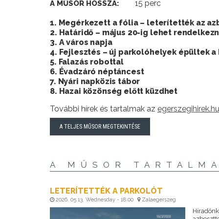
15 perc
A MŰSOR HOSSZA:
1. Megérkezett a fólia – leterítették az a
2. Határidő – május 20-ig lehet rendelkezn
3. A város napja
4. Fejlesztés – új parkolóhelyek épültek 
5. Falazás robottal
6. Évadzáró néptáncest
7. Nyári napközis tábor
8. Hazai közönség előtt küzdhet
További hírek és tartalmak az
egerszegihirek.h
A TELJES MŰSOR MEGTEKINTÉSE
A MŰSOR TARTALM
LETERÍTETTÉK A PARKOLÓT
2026. 05 13. Wednesday - 18:00
Zalaegerszeg
Híradónk
azbesztt