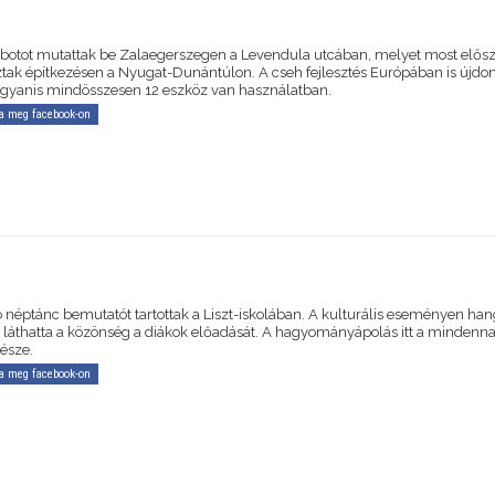
obotot mutattak be Zalaegerszegen a Levendula utcában, melyet most elős
tak építkezésen a Nyugat-Dunántúlon. A cseh fejlesztés Európában is újd
ugyanis mindösszesen 12 eszköz van használatban.
a meg facebook-on
 néptánc bemutatót tartottak a Liszt-iskolában. A kulturális eseményen ha
el láthatta a közönség a diákok előadását. A hagyományápolás itt a mindenn
része.
a meg facebook-on