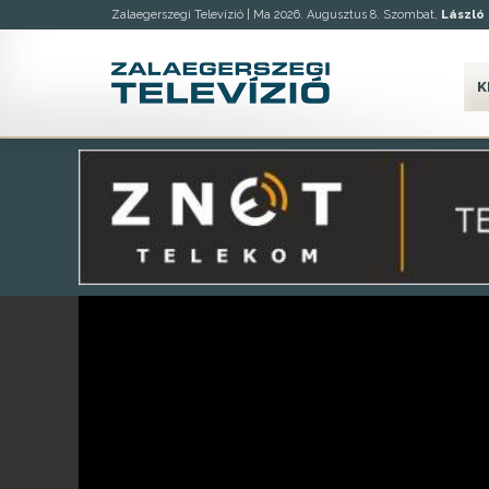
Zalaegerszegi Televízió |
Ma 2026. Augusztus 8. Szombat,
László
K