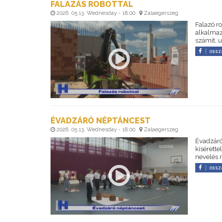
FALAZÁS ROBOTTAL
2026. 05 13. Wednesday - 18:00
Zalaegerszeg
Falazó r
alkalmaz
számít, 
ossz
ÉVADZÁRÓ NÉPTÁNCEST
2026. 05 13. Wednesday - 18:00
Zalaegerszeg
Évadzáró
kísérett
nevelés 
ossz