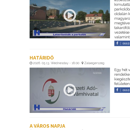
kimutattá
parkolób
oldalán k
magyaror
megtéves
takarófól
vezetése 
valamint
ossz
HATÁRIDŐ
2026. 05 13. Wednesday - 18:00
Zalaegerszeg
Egy hét 
rendelkez
kiegészí
felületen
ossz
A VÁROS NAPJA