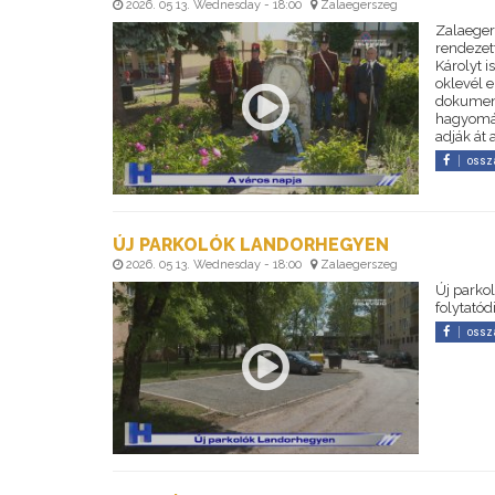
2026. 05 13. Wednesday - 18:00
Zalaegerszeg
Zalaeger
rendezet
Károlyt i
oklevél 
dokument
hagyomán
adják át 
ossz
ÚJ PARKOLÓK LANDORHEGYEN
2026. 05 13. Wednesday - 18:00
Zalaegerszeg
Új parko
folytatód
ossz