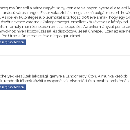
szeg ma ünnepli a Város Napját. 1885-ben ezen a napon nyerte el a települ
t tanácsú városi rangot. Ekkor választották meg az első polgármestert, Ková
s. Az idei év különleges jubileumokat is tartogat: 605 éve annak, hogy egy 1
először nevezte városnak Zalaegerszeget, emellett 760 éves az a középkori
um, amely már részletesen említi a települést. Az önkormányzat pénteke
yokhoz híven koszorúzással, és díszközgyűléssel ünnepel. Ezen az esem
a Pro Urbe kitüntetéseket és a díszpolgári címet.
a meg facebook-on
lóhelyek készültek lakossági igényre a Landorhegyi úton. A munka később
ik, rendezik többek között a csapadékvíz-elvezetést és a további problémáka
a meg facebook-on